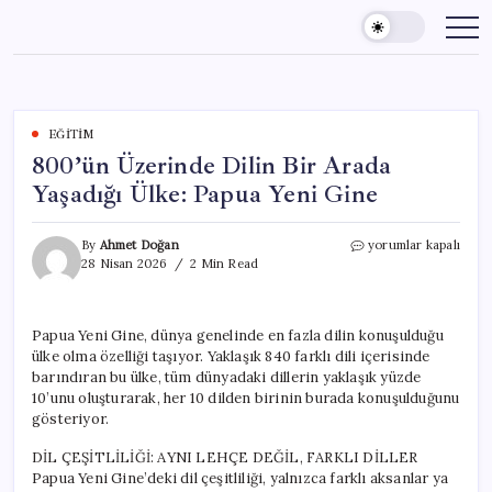
Skip
to
content
EĞITIM
800’ün Üzerinde Dilin Bir Arada
Yaşadığı Ülke: Papua Yeni Gine
800’ün
By
Ahmet Doğan
yorumlar kapalı
Üzerinde
28 Nisan 2026
2 Min Read
Dilin
Bir
Arada
Papua Yeni Gine, dünya genelinde en fazla dilin konuşulduğu
Yaşadığı
ülke olma özelliği taşıyor. Yaklaşık 840 farklı dili içerisinde
Ülke:
Papua
barındıran bu ülke, tüm dünyadaki dillerin yaklaşık yüzde
Yeni
10’unu oluşturarak, her 10 dilden birinin burada konuşulduğunu
Gine
gösteriyor.
için
DİL ÇEŞİTLİLİĞİ: AYNI LEHÇE DEĞİL, FARKLI DİLLER
Papua Yeni Gine’deki dil çeşitliliği, yalnızca farklı aksanlar ya