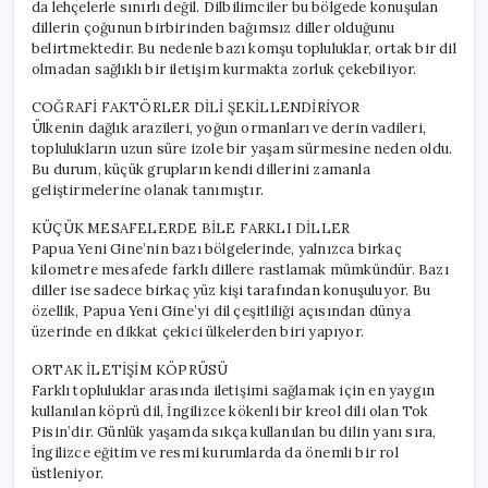
da lehçelerle sınırlı değil. Dilbilimciler bu bölgede konuşulan
dillerin çoğunun birbirinden bağımsız diller olduğunu
belirtmektedir. Bu nedenle bazı komşu topluluklar, ortak bir dil
olmadan sağlıklı bir iletişim kurmakta zorluk çekebiliyor.
COĞRAFİ FAKTÖRLER DİLİ ŞEKİLLENDİRİYOR
Ülkenin dağlık arazileri, yoğun ormanları ve derin vadileri,
toplulukların uzun süre izole bir yaşam sürmesine neden oldu.
Bu durum, küçük grupların kendi dillerini zamanla
geliştirmelerine olanak tanımıştır.
KÜÇÜK MESAFELERDE BİLE FARKLI DİLLER
Papua Yeni Gine’nin bazı bölgelerinde, yalnızca birkaç
kilometre mesafede farklı dillere rastlamak mümkündür. Bazı
diller ise sadece birkaç yüz kişi tarafından konuşuluyor. Bu
özellik, Papua Yeni Gine’yi dil çeşitliliği açısından dünya
üzerinde en dikkat çekici ülkelerden biri yapıyor.
ORTAK İLETİŞİM KÖPRÜSÜ
Farklı topluluklar arasında iletişimi sağlamak için en yaygın
kullanılan köprü dil, İngilizce kökenli bir kreol dili olan Tok
Pisin’dir. Günlük yaşamda sıkça kullanılan bu dilin yanı sıra,
İngilizce eğitim ve resmi kurumlarda da önemli bir rol
üstleniyor.