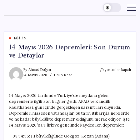
Skip
to
content
EĞITIM
14 Mayıs 2026 Depremleri: Son Durum
ve Detaylar
14
By
Ahmet Doğan
yorumlar kapalı
Mayıs
14 Mayıs 2026
1 Min Read
2026
Depremleri:
Son
14 Mayıs 2026 tarihinde Türkiye’de meydana gelen
Durum
depremlerle ilgili son bilgiler geldi. AFAD ve Kandilli
ve
Detaylar
Rasathanesi, gün içinde gerçekleşen sarsıntıları duyurdu.
için
Depremleri hisseden vatandaşlar, bu tarih itibarıyla nerelerde
ve ne kadar büyüklükte depremler olduğunu merak ediyor. İşte
14 Mayıs 2026’da Türkiye genelinde kaydedilen depremler:
– 08:54:56: 1.1 büyüklüğünde Gökgoz-Kozan (Adana)