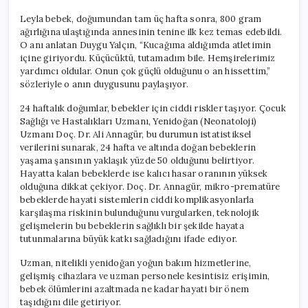
Leyla bebek, doğumundan tam üç hafta sonra, 800 gram
ağırlığına ulaştığında annesinin tenine ilk kez temas edebildi.
O anı anlatan Duygu Yalçın, “Kucağıma aldığımda atletimin
içine giriyordu. Küçücüktü, tutamadım bile. Hemşirelerimiz
yardımcı oldular. Onun çok güçlü olduğunu o an hissettim,”
sözleriyle o anın duygusunu paylaşıyor.
24 haftalık doğumlar, bebekler için ciddi riskler taşıyor. Çocuk
Sağlığı ve Hastalıkları Uzmanı, Yenidoğan (Neonatoloji)
Uzmanı Doç. Dr. Ali Annagür, bu durumun istatistiksel
verilerini sunarak, 24 hafta ve altında doğan bebeklerin
yaşama şansının yaklaşık yüzde 50 olduğunu belirtiyor.
Hayatta kalan bebeklerde ise kalıcı hasar oranının yüksek
olduğuna dikkat çekiyor. Doç. Dr. Annagür, mikro-prematüre
bebeklerde hayati sistemlerin ciddi komplikasyonlarla
karşılaşma riskinin bulunduğunu vurgularken, teknolojik
gelişmelerin bu bebeklerin sağlıklı bir şekilde hayata
tutunmalarına büyük katkı sağladığını ifade ediyor.
Uzman, nitelikli yenidoğan yoğun bakım hizmetlerine,
gelişmiş cihazlara ve uzman personele kesintisiz erişimin,
bebek ölümlerini azaltmada ne kadar hayati bir önem
taşıdığını dile getiriyor.