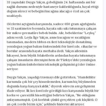
33 yaşındaki Duygu Yalçın, gebeliğinin 24. haftasında ani bir
sağlık durumu nedeniyle hastaneye kaldırıldığında, hayal ettiği
doğum süreci ve bebeğini kucağına alacağı o özel an çok
uzaktaydı.
Gözlerini açtığında karşısında, sadece 650 gram ağırlığında
ve 33 santimetre boyunda, hayata sıkı sıkı tutunmaya çalışan
bir mikro-prematüre bebek buldu. Aile, bebeklerine “Leyloş”
adını verdi. Leyla İlge Yalçın, anne kucağını ve sıcaklığını
tanımadan, modern tıbbın en ileri teknolojiyle donatılmış
yenidoğan yoğun bakım ünitesindeki bir kuvözde, cihazlar ve
borular arasında hayata merhaba dedi. Yalçın ailesinin
hikayesi, hem büyük felaketlerin ardından hayata tutunmaya
çalışan insanların direnişini hem de Türkiye’deki yenidoğan
yoğun bakım ünitelerinin teknolojik gelişimini gözler önüne
seriyor.
Duygu Yalçın, yaşadığı travmayı dile getirirken, “Hamilelikte
karnımda çok bir şey hissedemeden, karnım hiç büyümeden
doğumla karşı karşıya kaldık,” diyerek sürecin ani gelişimini
ifade ediyor. İlk kez kuvözde gördüğü kızı karşısında büyük bir
korku ve çaresizlik hissettiğini belirten Yalçın, “Ne olduğunu
anlayamamıştık. Çok korktuk çünkü gerçekten çok küçüktü. O
an çok zordu bizim için,” şeklinde hislerini aktarıyor.