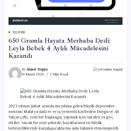
EĞITIM
650 Gramla Hayata Merhaba Dedi:
Leyla Bebek 4 Aylık Mücadelesini
Kazandı
650
By
Ahmet Doğan
yorumlar kapalı
Gramla
31 Mayıs 2026
2 Min Read
Hayata
Merhaba
Dedi:
Leyla
Bebek
4
2023 yılının Şubat ayında meydana gelen büyük depremler
Aylık
sonrası Malatya’daki ev ve iş yerlerini kaybeden Duygu ve Ali
Mücadelesini
Yalçın çifti, yeni bir başlangıç yapmak için Antalya’ya göç
Kazandı
ettiler. Ancak bu yeni şehirde, hayatlarının en büyük
için
belirsizlikleriyle karşılaşacaklarını asla tahmin etmemişlerdi.