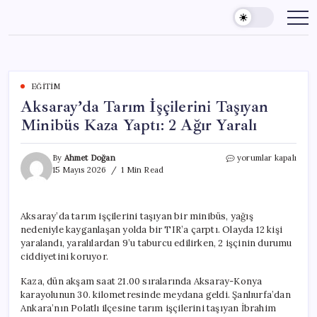
Skip
to
content
EĞITIM
Aksaray’da Tarım İşçilerini Taşıyan
Minibüs Kaza Yaptı: 2 Ağır Yaralı
Aksaray’da
By
Ahmet Doğan
yorumlar kapalı
Tarım
15 Mayıs 2026
1 Min Read
İşçilerini
Taşıyan
Minibüs
Aksaray’da tarım işçilerini taşıyan bir minibüs, yağış
Kaza
nedeniyle kayganlaşan yolda bir TIR’a çarptı. Olayda 12 kişi
Yaptı:
2
yaralandı, yaralılardan 9’u taburcu edilirken, 2 işçinin durumu
Ağır
ciddiyetini koruyor.
Yaralı
için
Kaza, dün akşam saat 21.00 sıralarında Aksaray-Konya
karayolunun 30. kilometresinde meydana geldi. Şanlıurfa’dan
Ankara’nın Polatlı ilçesine tarım işçilerini taşıyan İbrahim