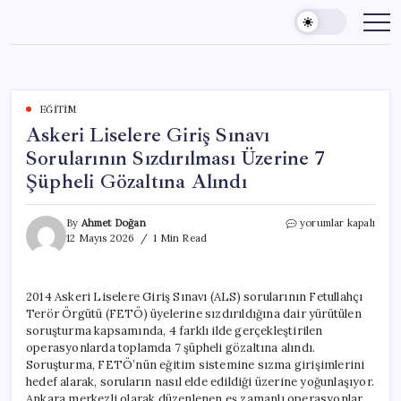
Skip
to
content
EĞITIM
Askeri Liselere Giriş Sınavı
Sorularının Sızdırılması Üzerine 7
Şüpheli Gözaltına Alındı
Askeri
By
Ahmet Doğan
yorumlar kapalı
Liselere
12 Mayıs 2026
1 Min Read
Giriş
Sınavı
Sorularının
2014 Askeri Liselere Giriş Sınavı (ALS) sorularının Fetullahçı
Sızdırılması
Terör Örgütü (FETÖ) üyelerine sızdırıldığına dair yürütülen
Üzerine
7
soruşturma kapsamında, 4 farklı ilde gerçekleştirilen
Şüpheli
operasyonlarda toplamda 7 şüpheli gözaltına alındı.
Gözaltına
Soruşturma, FETÖ’nün eğitim sistemine sızma girişimlerini
Alındı
hedef alarak, soruların nasıl elde edildiği üzerine yoğunlaşıyor.
için
Ankara merkezli olarak düzenlenen eş zamanlı operasyonlar