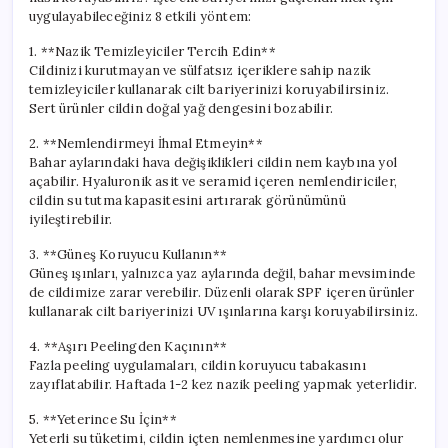
için
uygulayabileceğiniz 8 etkili yöntem:
1. **Nazik Temizleyiciler Tercih Edin**
Cildinizi kurutmayan ve sülfatsız içeriklere sahip nazik
temizleyiciler kullanarak cilt bariyerinizi koruyabilirsiniz.
Sert ürünler cildin doğal yağ dengesini bozabilir.
2. **Nemlendirmeyi İhmal Etmeyin**
Bahar aylarındaki hava değişiklikleri cildin nem kaybına yol
açabilir. Hyaluronik asit ve seramid içeren nemlendiriciler,
cildin su tutma kapasitesini artırarak görünümünü
iyileştirebilir.
3. **Güneş Koruyucu Kullanın**
Güneş ışınları, yalnızca yaz aylarında değil, bahar mevsiminde
de cildimize zarar verebilir. Düzenli olarak SPF içeren ürünler
kullanarak cilt bariyerinizi UV ışınlarına karşı koruyabilirsiniz.
4. **Aşırı Peelingden Kaçının**
Fazla peeling uygulamaları, cildin koruyucu tabakasını
zayıflatabilir. Haftada 1-2 kez nazik peeling yapmak yeterlidir.
5. **Yeterince Su İçin**
Yeterli su tüketimi, cildin içten nemlenmesine yardımcı olur