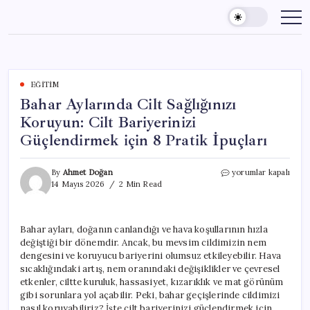
Skip
to
content
EĞITIM
Bahar Aylarında Cilt Sağlığınızı
Koruyun: Cilt Bariyerinizi
Güçlendirmek için 8 Pratik İpuçları
Bahar
By
Ahmet Doğan
yorumlar kapalı
Aylarında
14 Mayıs 2026
2 Min Read
Cilt
Sağlığınızı
Koruyun:
Bahar ayları, doğanın canlandığı ve hava koşullarının hızla
Cilt
değiştiği bir dönemdir. Ancak, bu mevsim cildimizin nem
Bariyerinizi
Güçlendirmek
dengesini ve koruyucu bariyerini olumsuz etkileyebilir. Hava
için
sıcaklığındaki artış, nem oranındaki değişiklikler ve çevresel
8
etkenler, ciltte kuruluk, hassasiyet, kızarıklık ve mat görünüm
Pratik
gibi sorunlara yol açabilir. Peki, bahar geçişlerinde cildimizi
İpuçları
nasıl koruyabiliriz? İşte cilt bariyerinizi güçlendirmek için