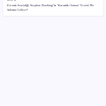
Evrenin Sessizliği: Stephen Hawking’in ‘Karanlık Orman’ Teorisi Ne
Anlama Geliyor?
SON YAZILAR
SGK’dan prim eksiği olanlara kritik uyarı: Bu
imkânlarla emeklilik öne çekiliyor
Windows 11’de Casusluk İddiası: Microsoft’tan
Açıklama Geldi
MacBook Air Zamlanabilir – RAM Krizi Büyüyor
Ekonomistler temmuz ayı enflasyon verisini