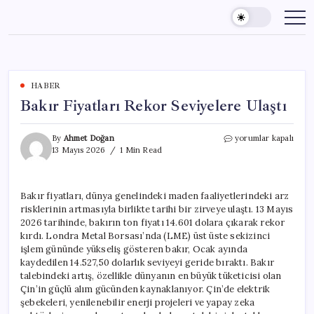
Skip
to
content
HABER
Bakır Fiyatları Rekor Seviyelere Ulaştı
Bakır
By
Ahmet Doğan
yorumlar kapalı
Fiyatları
13 Mayıs 2026
1 Min Read
Rekor
Seviyelere
Ulaştı
Bakır fiyatları, dünya genelindeki maden faaliyetlerindeki arz
için
risklerinin artmasıyla birlikte tarihi bir zirveye ulaştı. 13 Mayıs
2026 tarihinde, bakırın ton fiyatı 14.601 dolara çıkarak rekor
kırdı. Londra Metal Borsası’nda (LME) üst üste sekizinci
işlem gününde yükseliş gösteren bakır, Ocak ayında
kaydedilen 14.527,50 dolarlık seviyeyi geride bıraktı. Bakır
talebindeki artış, özellikle dünyanın en büyük tüketicisi olan
Çin’in güçlü alım gücünden kaynaklanıyor. Çin’de elektrik
şebekeleri, yenilenebilir enerji projeleri ve yapay zeka