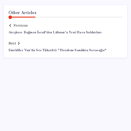
Other Articles
Previous
Ateşkese Rağmen İsrail’den Lübnan’a Yeni Hava Saldırıları
Next
Emekliler Van’da Ses Yükseltti: “Hesabını Sandıkta Soracağız”
SON YAZILAR
SGK’dan prim eksiği olanlara kritik uyarı: Bu