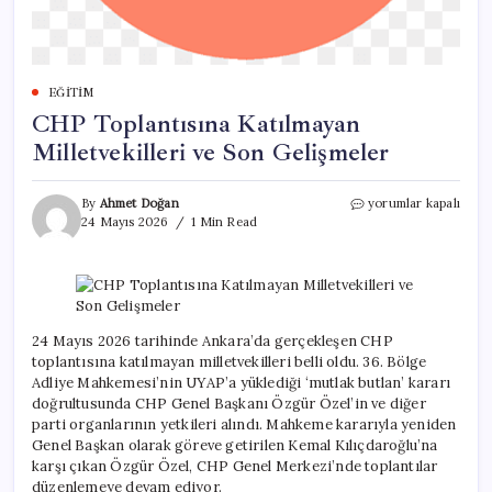
EĞITIM
CHP Toplantısına Katılmayan
Milletvekilleri ve Son Gelişmeler
CHP
By
Ahmet Doğan
yorumlar kapalı
Toplantısına
24 Mayıs 2026
1 Min Read
Katılmayan
Milletvekilleri
ve
Son
Gelişmeler
için
24 Mayıs 2026 tarihinde Ankara’da gerçekleşen CHP
toplantısına katılmayan milletvekilleri belli oldu. 36. Bölge
Adliye Mahkemesi’nin UYAP’a yüklediği ‘mutlak butlan’ kararı
doğrultusunda CHP Genel Başkanı Özgür Özel’in ve diğer
parti organlarının yetkileri alındı. Mahkeme kararıyla yeniden
Genel Başkan olarak göreve getirilen Kemal Kılıçdaroğlu’na
karşı çıkan Özgür Özel, CHP Genel Merkezi’nde toplantılar
düzenlemeye devam ediyor.