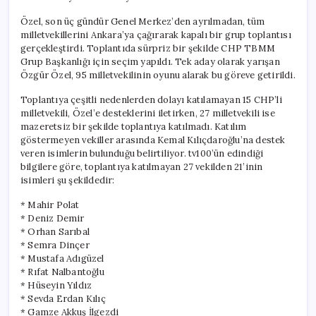
Özel, son üç gündür Genel Merkez’den ayrılmadan, tüm
milletvekillerini Ankara’ya çağırarak kapalı bir grup toplantısı
gerçekleştirdi. Toplantıda sürpriz bir şekilde CHP TBMM
Grup Başkanlığı için seçim yapıldı. Tek aday olarak yarışan
Özgür Özel, 95 milletvekilinin oyunu alarak bu göreve getirildi.
Toplantıya çeşitli nedenlerden dolayı katılamayan 15 CHP’li
milletvekili, Özel’e desteklerini iletirken, 27 milletvekili ise
mazeretsiz bir şekilde toplantıya katılmadı. Katılım
göstermeyen vekiller arasında Kemal Kılıçdaroğlu’na destek
veren isimlerin bulunduğu belirtiliyor. tv100’ün edindiği
bilgilere göre, toplantıya katılmayan 27 vekilden 21’inin
isimleri şu şekildedir:
* Mahir Polat
* Deniz Demir
* Orhan Sarıbal
* Semra Dinçer
* Mustafa Adıgüzel
* Rıfat Nalbantoğlu
* Hüseyin Yıldız
* Sevda Erdan Kılıç
* Gamze Akkuş İlgezdi