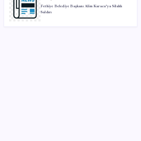
Fethiye Belediye Başkanı Alim Karaca’ya Silahlı
Saldırı
SON YAZILAR
Katlanabilir telefonda incelik yarışı kızıştı: HONOR
Magic V6 Türkiye’de
Çıkarılabilir Bataryalı Telefonlar Geri Dönüyor
AB’den Ar-Ge’ye 130 milyar euroluk kaynak
OpenAI’ın İlk Cihazı için Fiyat ve Tasarım Belli Oldu