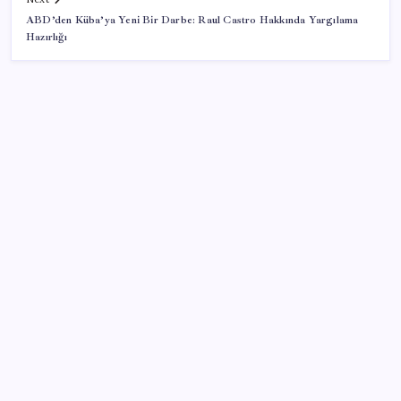
ABD’den Küba’ya Yeni Bir Darbe: Raul Castro Hakkında Yargılama
Hazırlığı
SON YAZILAR
ABD’de tüketici kredileri beklentileri aştı
Katlanabilir telefonda incelik yarışı kızıştı: HONOR
Magic V6 Türkiye’de
Çıkarılabilir Bataryalı Telefonlar Geri Dönüyor
AB’den Ar-Ge’ye 130 milyar euroluk kaynak