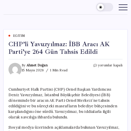
Skip
to
content
EĞITIM
CHP’li Yavuzyılmaz: İBB Aracı AK
Parti’ye 264 Gün Tahsis Edildi
CHP’li
By
Ahmet Doğan
yorumlar kapalı
Yavuzyılmaz:
15 Mayıs 2026
1 Min Read
İBB
Aracı
AK
Cumhuriyet Halk Partisi (CHP) Genel Başkan Yardımcısı
Parti’ye
Deniz Yavuzyılmaz, İstanbul Büyükşehir Belediyesi (İBB)
264
Gün
döneminde bir aracın AK Parti Genel Merkezi’ne tahsis
Tahsis
edildiğini ve bu süreçteki masrafların belediye bütçesinden
Edildi
karşılandığını öne sürdü. Yavuzyılmaz, bu iddialarla ilgili
için
olarak savcılığa ihbarda bulundu.
Sosyal medya üzerinden açıklamalarda bulunan Yavuzyılmaz,