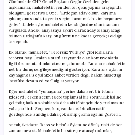
Günümüzde CHP Genel Başkanı Özgür Özel’den gelen
açıklamalar, muhalefetin yeniden bir çıkış yapma arayışında
olduğunu gösteriyor. Özel, “Erdoğan aday olsun, karşıma
çıksın; onu sandıkta yenip seçim kazanmak bizim hoşumuza
gider” ifadeleriyle, muhalefetin kendi gücüne olan inancını
vurguladı. Ancak, anayasaya aykırı olarak aday olamayacağı
bilinen Erdoğan’a karşı bu güvenin ne kadar gerçekçi olduğu
tartışmalı.
Ek olarak, muhalefet, “Terörsüz Türkiye” gibi iddialarla
terörist başı Öcalan’a statü arayışında olan komisyonlarla
ilgili de somut adımlar atmamış durumda. Bu, ana muhalefetin
net bir duruş sergileyemediğini gösteriyor. Kararsız oyların
kaynağında ise yalnızca anket verileri değil, halkın hissettiği
“statüko devam ediyor” algısı yatıyor.
Eğer muhalefet, “yumuşama” yerine daha sert bir tutum
izleseydi, erken seçim talebi toplumsal bir zorunluluk haline
gelebilir, halkın sokaklarda daha aktif bir şekilde yer almasına
yol açabilirdi. Seçmen, karşısında net bir alternatif
gördüğünde, sandığa daha çok sahip çıkma eğilimi gösterir.
Ancak, iktidarın “kaos ve beka” söylemine dönüş riski de her
zaman mevcut. Muhalefetin bu süreçte atacağı adımlar,