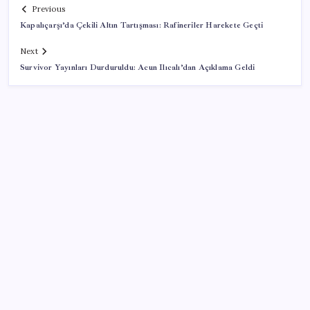
Previous
Kapalıçarşı’da Çekili Altın Tartışması: Rafineriler Harekete Geçti
Next
Survivor Yayınları Durduruldu: Acun Ilıcalı’dan Açıklama Geldi
SON YAZILAR
SGK’dan prim eksiği olanlara kritik uyarı: Bu
imkânlarla emeklilik öne çekiliyor
Windows 11’de Casusluk İddiası: Microsoft’tan
Açıklama Geldi