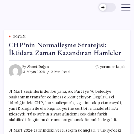
Skip
to
content
EĞITIM
CHP’nin Normalleşme Stratejisi:
İktidara Zaman Kazandıran Hamleler
CHP’nin
By
Ahmet Doğan
yorumlar kapalı
Normalleşme
13 Mayıs 2026
2 Min Read
Stratejisi:
İktidara
Zaman
31 Mart seçimlerinden bu yana, AK Parti’ye 76 belediye
Kazandıran
başkanının transfer edilmesi dikkat çekiyor. Özgür Özel
Hamleler
için
liderliğindeki CHP, “normalleşme” çizgisini takip etmeseydi,
yani Erdoğan ile el sıkışmak yerine sert bir muhalefet hattı
izleseydi, Türkiye’nin siyasi gündemi çok daha farklı
olabilirdi. Bugün bu durumu sorgulamak önemli hale geldi.
31 Mart 2024 tarihindeki yerel seçim sonuçları, Türkiye’deki