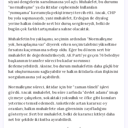
siyasi dengelerin sarsılmasına yol açtı. Muhalefet, bu durumu
“normalleşme” ya da iktidar cephesinde kullanılan
“yumuşama” kavramıyla pekiştirmeyi tercih etti. Ancak, CHP
bu yola sapmasaydı, yani muhalefet, Erdoğan ile diyalog
yerine halkın önünde sert bir duruş sergileseydi, belki de
bugün çok farklı tartışmalara sahne olacaktık.
Muhalefetin bu yaklaşımı, seçimin ardından “Normalleşme
yok, hesaplaşma var” diyerek erken seçim talebini yükseltme
fırsatını kaçırmasına sebep oldu. Eğer bu dönem sert bir
muhalefet ile değerlendirilseydi, AK Parti’ye geçen 76 belediye
başkanının transfer süreci bu kadar sorunsuz
ilerlemeyebilirdi. Aksine, bu durum muhalefetin daha güçlü bir
hat oluşturmasını sağlayabilir ve halkın iktidarla olan ilişkisini
sorgulamasına yol açabilirdi.
Normalleşme süreci, iktidar için bir “zaman tüneli” işlevi
gördü. Ancak muhalefet, bu süre zarfında “devlet adamı” imajı
çizmeye çalışırken, sokaktaki yoksulluk ve öfke gibi konuları
yeterince temsil edemedi. Anketlerde artan kararsız oy
oranları, halkın muhalefete olan güveninin zayıfladığını
gösteriyor. Sert bir muhalefet, belki de kararsız kitleyi daha
net bir şekilde iki kutba ayırabilirdi.