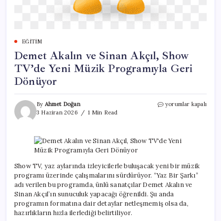
EĞITIM
Demet Akalın ve Sinan Akçıl, Show
TV’de Yeni Müzik Programıyla Geri
Dönüyor
Demet
By
Ahmet Doğan
yorumlar kapalı
Akalın
3 Haziran 2026
1 Min Read
ve
Sinan
Akçıl,
Show
TV’de
Yeni
Show TV, yaz aylarında izleyicilerle buluşacak yeni bir müzik
Müzik
programı üzerinde çalışmalarını sürdürüyor. “Yaz Bir Şarkı”
Programıyla
adı verilen bu programda, ünlü sanatçılar Demet Akalın ve
Geri
Sinan Akçıl’ın sunuculuk yapacağı öğrenildi. Şu anda
Dönüyor
programın formatına dair detaylar netleşmemiş olsa da,
için
hazırlıkların hızla ilerlediği belirtiliyor.