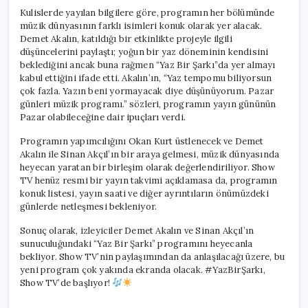
Kulislerde yayılan bilgilere göre, programın her bölümünde
müzik dünyasının farklı isimleri konuk olarak yer alacak.
Demet Akalın, katıldığı bir etkinlikte projeyle ilgili
düşüncelerini paylaştı; yoğun bir yaz döneminin kendisini
beklediğini ancak buna rağmen “Yaz Bir Şarkı”da yer almayı
kabul ettiğini ifade etti. Akalın’ın, “Yaz tempomu biliyorsun
çok fazla. Yazın beni yormayacak diye düşünüyorum. Pazar
günleri müzik programı.” sözleri, programın yayın gününün
Pazar olabileceğine dair ipuçları verdi.
Programın yapımcılığını Okan Kurt üstlenecek ve Demet
Akalın ile Sinan Akçıl’ın bir araya gelmesi, müzik dünyasında
heyecan yaratan bir birleşim olarak değerlendiriliyor. Show
TV henüz resmi bir yayın takvimi açıklamasa da, programın
konuk listesi, yayın saati ve diğer ayrıntıların önümüzdeki
günlerde netleşmesi bekleniyor.
Sonuç olarak, izleyiciler Demet Akalın ve Sinan Akçıl’ın
sunuculuğundaki “Yaz Bir Şarkı” programını heyecanla
bekliyor. Show TV’nin paylaşımından da anlaşılacağı üzere, bu
yeni program çok yakında ekranda olacak. #YazBirŞarkı,
Show TV’de başlıyor!