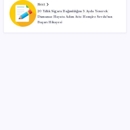
Next
20 Yıllık Sigara Bağımlılığını 3 Ayda Yenerek
Dumansız Hayata Adım Attı: Hemşire Sevda’nın
Başarı Hikayesi
SON YAZILAR
Tüm dünyaya ‘tatil daveti’
ABD’de tüketici kredileri beklentileri aştı
Katlanabilir telefonda incelik yarışı kızıştı: HONOR
Magic V6 Türkiye’de