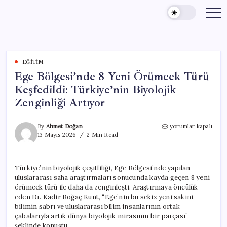
Skip
to
content
EĞITIM
Ege Bölgesi’nde 8 Yeni Örümcek Türü
Keşfedildi: Türkiye’nin Biyolojik
Zenginliği Artıyor
Ege
By
Ahmet Doğan
yorumlar kapalı
Bölgesi’nde
13 Mayıs 2026
2 Min Read
8
Yeni
Örümcek
Türkiye’nin biyolojik çeşitliliği, Ege Bölgesi’nde yapılan
Türü
uluslararası saha araştırmaları sonucunda kayda geçen 8 yeni
Keşfedildi:
Türkiye’nin
örümcek türü ile daha da zenginleşti. Araştırmaya öncülük
Biyolojik
eden Dr. Kadir Boğaç Kunt, “Ege’nin bu sekiz yeni sakini,
Zenginliği
bilimin sabrı ve uluslararası bilim insanlarının ortak
Artıyor
çabalarıyla artık dünya biyolojik mirasının bir parçası”
için
şeklinde konuştu.