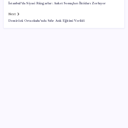
İstanbul’da Siyasi Rüzgarlar: Anket Sonuçları İktidarı Zorluyor
Next
Demirözü Ortaokulu’nda Sıfır Atık Eğitimi Verildi
SON YAZILAR
Tüm dünyaya ‘tatil daveti’
ABD’de tüketici kredileri beklentileri aştı
Katlanabilir telefonda incelik yarışı kızıştı: HONOR
Magic V6 Türkiye’de