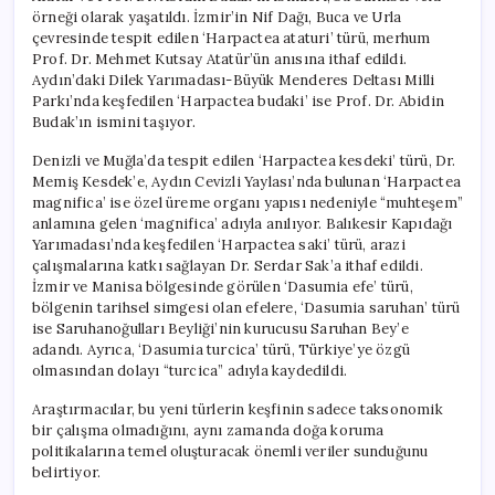
örneği olarak yaşatıldı. İzmir’in Nif Dağı, Buca ve Urla
çevresinde tespit edilen ‘Harpactea ataturi’ türü, merhum
Prof. Dr. Mehmet Kutsay Atatür’ün anısına ithaf edildi.
Aydın’daki Dilek Yarımadası-Büyük Menderes Deltası Milli
Parkı’nda keşfedilen ‘Harpactea budaki’ ise Prof. Dr. Abidin
Budak’ın ismini taşıyor.
Denizli ve Muğla’da tespit edilen ‘Harpactea kesdeki’ türü, Dr.
Memiş Kesdek’e, Aydın Cevizli Yaylası’nda bulunan ‘Harpactea
magnifica’ ise özel üreme organı yapısı nedeniyle “muhteşem”
anlamına gelen ‘magnifica’ adıyla anılıyor. Balıkesir Kapıdağı
Yarımadası’nda keşfedilen ‘Harpactea saki’ türü, arazi
çalışmalarına katkı sağlayan Dr. Serdar Sak’a ithaf edildi.
İzmir ve Manisa bölgesinde görülen ‘Dasumia efe’ türü,
bölgenin tarihsel simgesi olan efelere, ‘Dasumia saruhan’ türü
ise Saruhanoğulları Beyliği’nin kurucusu Saruhan Bey’e
adandı. Ayrıca, ‘Dasumia turcica’ türü, Türkiye’ye özgü
olmasından dolayı “turcica” adıyla kaydedildi.
Araştırmacılar, bu yeni türlerin keşfinin sadece taksonomik
bir çalışma olmadığını, aynı zamanda doğa koruma
politikalarına temel oluşturacak önemli veriler sunduğunu
belirtiyor.