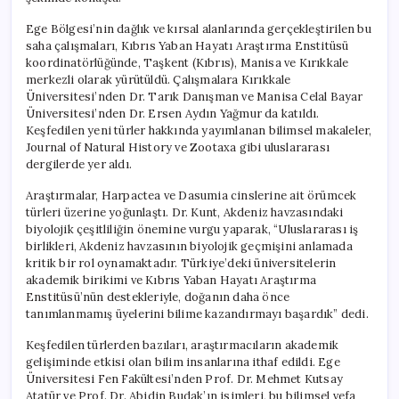
Ege Bölgesi’nin dağlık ve kırsal alanlarında gerçekleştirilen bu
saha çalışmaları, Kıbrıs Yaban Hayatı Araştırma Enstitüsü
koordinatörlüğünde, Taşkent (Kıbrıs), Manisa ve Kırıkkale
merkezli olarak yürütüldü. Çalışmalara Kırıkkale
Üniversitesi’nden Dr. Tarık Danışman ve Manisa Celal Bayar
Üniversitesi’nden Dr. Ersen Aydın Yağmur da katıldı.
Keşfedilen yeni türler hakkında yayımlanan bilimsel makaleler,
Journal of Natural History ve Zootaxa gibi uluslararası
dergilerde yer aldı.
Araştırmalar, Harpactea ve Dasumia cinslerine ait örümcek
türleri üzerine yoğunlaştı. Dr. Kunt, Akdeniz havzasındaki
biyolojik çeşitliliğin önemine vurgu yaparak, “Uluslararası iş
birlikleri, Akdeniz havzasının biyolojik geçmişini anlamada
kritik bir rol oynamaktadır. Türkiye’deki üniversitelerin
akademik birikimi ve Kıbrıs Yaban Hayatı Araştırma
Enstitüsü’nün destekleriyle, doğanın daha önce
tanımlanmamış üyelerini bilime kazandırmayı başardık” dedi.
Keşfedilen türlerden bazıları, araştırmacıların akademik
gelişiminde etkisi olan bilim insanlarına ithaf edildi. Ege
Üniversitesi Fen Fakültesi’nden Prof. Dr. Mehmet Kutsay
Atatür ve Prof. Dr. Abidin Budak’ın isimleri, bu bilimsel vefa