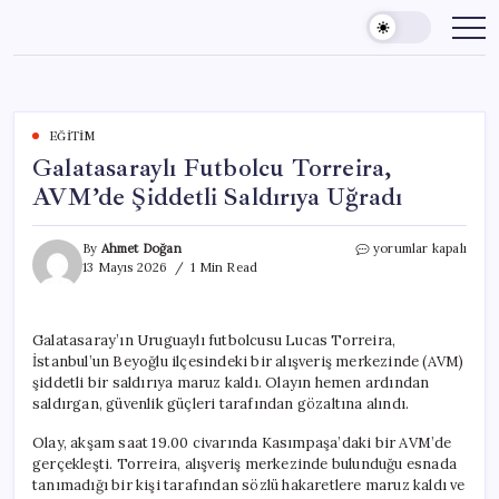
Skip
to
content
EĞITIM
Galatasaraylı Futbolcu Torreira,
AVM’de Şiddetli Saldırıya Uğradı
Galatasaraylı
By
Ahmet Doğan
yorumlar kapalı
Futbolcu
13 Mayıs 2026
1 Min Read
Torreira,
AVM’de
Şiddetli
Galatasaray’ın Uruguaylı futbolcusu Lucas Torreira,
Saldırıya
İstanbul’un Beyoğlu ilçesindeki bir alışveriş merkezinde (AVM)
Uğradı
için
şiddetli bir saldırıya maruz kaldı. Olayın hemen ardından
saldırgan, güvenlik güçleri tarafından gözaltına alındı.
Olay, akşam saat 19.00 civarında Kasımpaşa’daki bir AVM’de
gerçekleşti. Torreira, alışveriş merkezinde bulunduğu esnada
tanımadığı bir kişi tarafından sözlü hakaretlere maruz kaldı ve