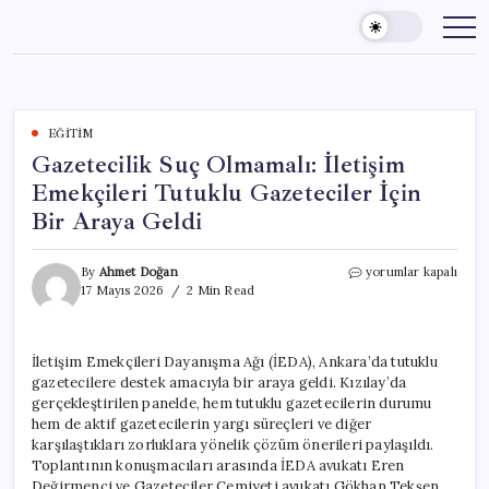
Skip
to
content
EĞITIM
Gazetecilik Suç Olmamalı: İletişim
Emekçileri Tutuklu Gazeteciler İçin
Bir Araya Geldi
Gazetecilik
By
Ahmet Doğan
yorumlar kapalı
Suç
17 Mayıs 2026
2 Min Read
Olmamalı:
İletişim
Emekçileri
İletişim Emekçileri Dayanışma Ağı (İEDA), Ankara’da tutuklu
Tutuklu
gazetecilere destek amacıyla bir araya geldi. Kızılay’da
Gazeteciler
İçin
gerçekleştirilen panelde, hem tutuklu gazetecilerin durumu
Bir
hem de aktif gazetecilerin yargı süreçleri ve diğer
Araya
karşılaştıkları zorluklara yönelik çözüm önerileri paylaşıldı.
Geldi
Toplantının konuşmacıları arasında İEDA avukatı Eren
için
Değirmenci ve Gazeteciler Cemiyeti avukatı Gökhan Tekşen