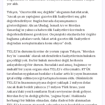
yer aldı.
Tekşen, “Gazetecilik suç değildir” sloganını hatırlatarak,
“Ancak şu an yaptığınız gazetecilik faaliyetleri suç gibi
değerlendiriliyor. Bugün burada dayanışmamızı
gösterdiğimiz Alican Uludağ, İsmail Arı ve Merdan
Yanardağ’ın yalnızca habercilik faaliyetleri üzerinden
değerlendirilmesi gerekiyor. Geçmişteki olaylarda bir örgüte
bağlama çabaları vardı, fakat artık gazetecilik faaliyetleri
doğrudan soruşturmalara konu oluyor” dedi.
TELE1’in durumu üzerine de yorum yapan Tekşen, “Merdan
Bey’in ‘casusluk’ olarak nitelendirilen faaliyetlerinin hukuken
geçerliliği yok. Bu bir hukuk meselesi değil, herkesin
anlayabileceği bir durum. Buradaki asıl amaç, bağımsız ve
muhalif bir yayın organı olan TELE1’e el koymaktı. RTÜK
tarafından uygulanan baskılar o kadar arttı ki yayın lisansının
iptal edilip edilmeyeceği tartışma konusu oldu. Günümüzde
TELE1’in lisansının piyasa değeri yaklaşık 2 milyon dolar.
Ancak ihale bedeli yalnızca 27 milyon Türk lirası, yani
Ankara’daki yeni konutların fiyatı seviyesine denk geliyor.
Merdan Bey’in dediği gibi bu, ‘yağma fiyatı’. Hakkında
herhangi bir hüküm olmadan, daha ifadesi bile alınmadan
TELE1’e kayyum atanarak çalışanlar işsiz bırakıldı ve yayınlar