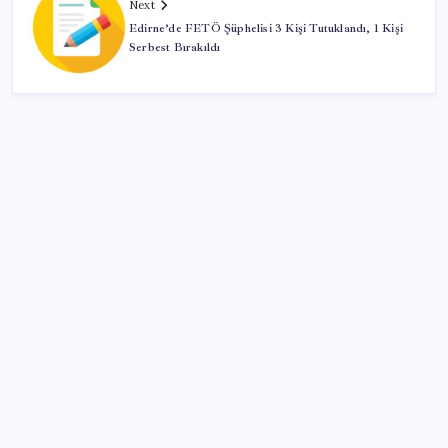
Next
Edirne’de FETÖ Şüphelisi 3 Kişi Tutuklandı, 1 Kişi
Serbest Bırakıldı
SON YAZILAR
Balık çiftçliklerine karşı eylem yapan kadın
balıkçılara YENİ Parti’den destek
Türkiye, Suudi Arabistan ve Pakistan üçlü savunma
anlaşması imzalayacak
Kritik toplantıya günler kaldı: Merkez Bankası