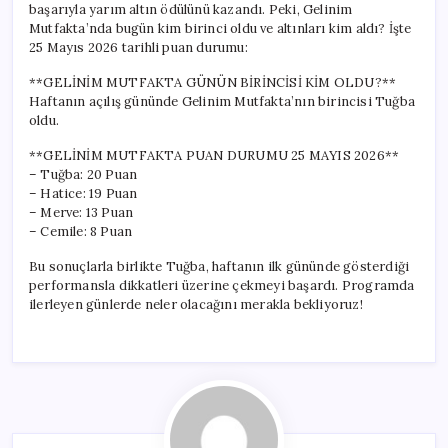
başarıyla yarım altın ödülünü kazandı. Peki, Gelinim
Yarım
Altın
Mutfakta’nda bugün kim birinci oldu ve altınları kim aldı? İşte
Kazananı
25 Mayıs 2026 tarihli puan durumu:
için
**GELİNİM MUTFAKTA GÜNÜN BİRİNCİSİ KİM OLDU?**
Haftanın açılış gününde Gelinim Mutfakta’nın birincisi Tuğba
oldu.
**GELİNİM MUTFAKTA PUAN DURUMU 25 MAYIS 2026**
– Tuğba: 20 Puan
– Hatice: 19 Puan
– Merve: 13 Puan
– Cemile: 8 Puan
Bu sonuçlarla birlikte Tuğba, haftanın ilk gününde gösterdiği
performansla dikkatleri üzerine çekmeyi başardı. Programda
ilerleyen günlerde neler olacağını merakla bekliyoruz!