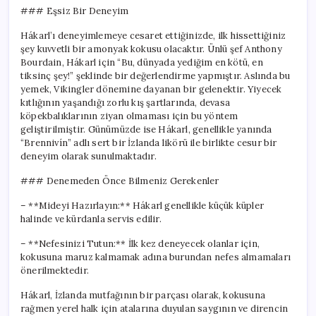
### Eşsiz Bir Deneyim
Hákarl’ı deneyimlemeye cesaret ettiğinizde, ilk hissettiğiniz
şey kuvvetli bir amonyak kokusu olacaktır. Ünlü şef Anthony
Bourdain, Hákarl için “Bu, dünyada yediğim en kötü, en
tiksinç şey!” şeklinde bir değerlendirme yapmıştır. Aslında bu
yemek, Vikingler dönemine dayanan bir gelenektir. Yiyecek
kıtlığının yaşandığı zorlu kış şartlarında, devasa
köpekbalıklarının ziyan olmaması için bu yöntem
geliştirilmiştir. Günümüzde ise Hákarl, genellikle yanında
“Brennivín” adlı sert bir İzlanda likörü ile birlikte cesur bir
deneyim olarak sunulmaktadır.
### Denemeden Önce Bilmeniz Gerekenler
– **Mideyi Hazırlayın:** Hákarl genellikle küçük küpler
halinde ve kürdanla servis edilir.
– **Nefesinizi Tutun:** İlk kez deneyecek olanlar için,
kokusuna maruz kalmamak adına burundan nefes almamaları
önerilmektedir.
Hákarl, İzlanda mutfağının bir parçası olarak, kokusuna
rağmen yerel halk için atalarına duyulan saygının ve direncin