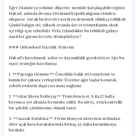
Eğer İzlanda’ya yolunuz düşerse, menüde karşılaşabileceğiniz
Hákarl, aslında devasa Grönland köpekbalığının etinden
oluşuyor. Ancak bu lezzeti tazeyken denemek oldukça tehlikeli.
Çünkü balığın eti, yüksek oranda üre ve trimetilamin oksit
içerdiği için zehirlidir. Peki, İzlandalılar bu tehlikeli gıdayı
nasıl bir gurme lezzete dönüştürüyor?
### Geleneksel Hazırlık Yöntemi
Hákarl’ı hazırlamak, sabır ve dayanıklılık gerektiriyor. İşte bu
eşsiz yemeğin hazırlanışı:
1. **Toprağa Gömme:** Öncelikle balık eti temizlenir ve
kumlu bir çukura yerleştirilir. Üzerine ağır taşlar konarak,
zehirli sıvıların dışarı sızması sağlanır.
2. **Aylar Süren Bekleyiş:** Temizlenen et, 6 ila 12 hafta
boyunca yer altında fermente edilir. Bu süreç, etin kontrollü
bir şekilde çürümesine olanak tanır.
3. **Asarak Kurutma:** Fermentasyon sürecinin ardından,
etler açık hava barakalarında birkaç ay daha kurutulmaya
bırakılır.