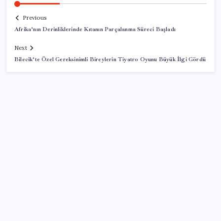
Previous
Afrika’nın Derinliklerinde Kıtanın Parçalanma Süreci Başladı
Next
Bilecik’te Özel Gereksinimli Bireylerin Tiyatro Oyunu Büyük İlgi Gördü
SON YAZILAR
Türkiye, Suudi Arabistan ve Pakistan üçlü savunma
anlaşması imzalayacak
Kritik toplantıya günler kaldı: Merkez Bankası