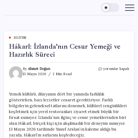
Skip
to
content
EĞITIM
Hákarl: İzlanda’nın Cesur Yemeği ve
Hazırlık Süreci
Hákarl:
By
Ahmet Doğan
yorumlar kapalı
İzlanda’nın
13 Mayıs 2026
2 Min Read
Cesur
Yemeği
ve
Yemek kültürü, dünyanın dört bir yanında farklılık
Hazırlık
gösterirken, bazı lezzetler cesaret gerektiriyor. Farklı
Süreci
için
bölgelerin geleneksel tatlarını denemek, kültürel zenginlikleri
keşfetmek için yerel restoranları ziyaret etmek büyük bir
fırsat sunuyor. İzlanda’nın ilginç ve cesur yemeklerinden biri
olan Hákarl, birçok kişi için alışılmadık bir deneyim sunuyor.
13 Mayıs 2026 tarihinde Yusuf Arslan’ın kaleme aldığı bu
yazıda, Hákarl’ın sırlarını keşfedeceğiz.