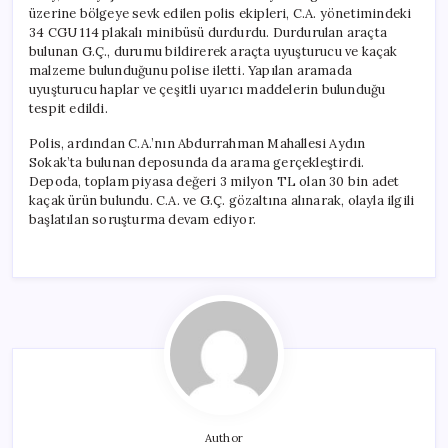
Ele
üzerine bölgeye sevk edilen polis ekipleri, C.A. yönetimindeki
Geçirdi:
34 CGU 114 plakalı minibüsü durdurdu. Durdurulan araçta
İki
bulunan G.Ç., durumu bildirerek araçta uyuşturucu ve kaçak
Kişi
malzeme bulunduğunu polise iletti. Yapılan aramada
Gözaltında
uyuşturucu haplar ve çeşitli uyarıcı maddelerin bulunduğu
için
tespit edildi.
Polis, ardından C.A.’nın Abdurrahman Mahallesi Aydın
Sokak’ta bulunan deposunda da arama gerçekleştirdi.
Depoda, toplam piyasa değeri 3 milyon TL olan 30 bin adet
kaçak ürün bulundu. C.A. ve G.Ç. gözaltına alınarak, olayla ilgili
başlatılan soruşturma devam ediyor.
Author