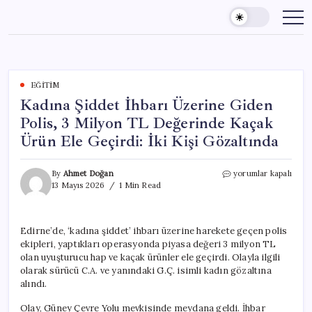
Skip
to
content
EĞITIM
Kadına Şiddet İhbarı Üzerine Giden
Polis, 3 Milyon TL Değerinde Kaçak
Ürün Ele Geçirdi: İki Kişi Gözaltında
Kadına
By
Ahmet Doğan
yorumlar kapalı
Şiddet
13 Mayıs 2026
1 Min Read
İhbarı
Üzerine
Giden
Edirne’de, ‘kadına şiddet’ ihbarı üzerine harekete geçen polis
Polis,
ekipleri, yaptıkları operasyonda piyasa değeri 3 milyon TL
3
Milyon
olan uyuşturucu hap ve kaçak ürünler ele geçirdi. Olayla ilgili
TL
olarak sürücü C.A. ve yanındaki G.Ç. isimli kadın gözaltına
Değerinde
alındı.
Kaçak
Ürün
Olay, Güney Çevre Yolu mevkisinde meydana geldi. İhbar