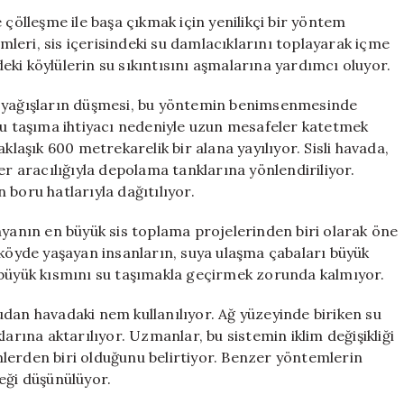
Ağlar:
 çölleşme ile başa çıkmak için yenilikçi bir yöntem
Kuraklıkla
emleri, sis içerisindeki su damlacıklarını toplayarak içme
Mücadelede
ki köylülerin su sıkıntısını aşmalarına yardımcı oluyor.
Yenilikçi
Çözüm
e yağışların düşmesi, bu yöntemin benimsenmesinde
için
 su taşıma ihtiyacı nedeniyle uzun mesafeler katetmek
klaşık 600 metrekarelik bir alana yayılıyor. Sisli havada,
er aracılığıyla depolama tanklarına yönlendiriliyor.
 boru hatlarıyla dağıtılıyor.
nyanın en büyük sis toplama projelerinden biri olarak öne
 köyde yaşayan insanların, suya ulaşma çabaları büyük
 büyük kısmını su taşımakla geçirmek zorunda kalmıyor.
dan havadaki nem kullanılıyor. Ağ yüzeyinde biriken su
arına aktarılıyor. Uzmanlar, bu sistemin iklim değişikliği
lerden biri olduğunu belirtiyor. Benzer yöntemlerin
eği düşünülüyor.