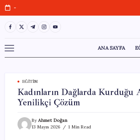
Skip
-
to
content
https://www.facebook.com/
https://twitter.com/
https://t.me/
https://www.instagram.com/
https://youtube.com/
ANA SAYFA
E
EĞITIM
Kadınların Dağlarda Kurduğu A
Yenilikçi Çözüm
By
Ahmet Doğan
13 Mayıs 2026
1 Min Read