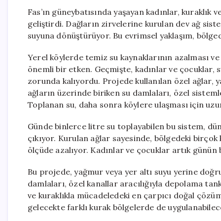
Fas’ın güneybatısında yaşayan kadınlar, kuraklık ve
geliştirdi. Dağların zirvelerine kurulan dev ağ sist
suyuna dönüştürüyor. Bu evrimsel yaklaşım, bölgede
Yerel köylerde temiz su kaynaklarının azalması v
önemli bir etken. Geçmişte, kadınlar ve çocuklar,
zorunda kalıyordu. Projede kullanılan özel ağlar, ya
ağların üzerinde biriken su damlaları, özel sisteml
Toplanan su, daha sonra köylere ulaşması için uzun
Günde binlerce litre su toplayabilen bu sistem, dü
çıkıyor. Kurulan ağlar sayesinde, bölgedeki birçok
ölçüde azalıyor. Kadınlar ve çocuklar artık günün
Bu projede, yağmur veya yer altı suyu yerine doğru
damlaları, özel kanallar aracılığıyla depolama tankl
ve kuraklıkla mücadeledeki en çarpıcı doğal çözüm
gelecekte farklı kurak bölgelerde de uygulanabilec