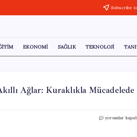
Subscribe t
ĞİTİM
EKONOMİ
SAĞLIK
TEKNOLOJİ
TANI
kıllı Ağlar: Kuraklıkla Mücadelede
Kadınların
yorumlar kapal
Dağlarda
Kurduğu
Akıllı