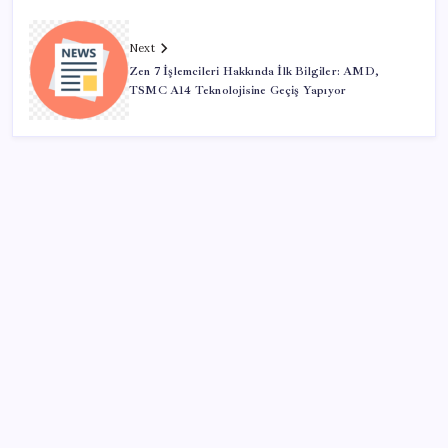
Next
Zen 7 İşlemcileri Hakkında İlk Bilgiler: AMD,
TSMC A14 Teknolojisine Geçiş Yapıyor
SON YAZILAR
SGK’dan prim eksiği olanlara kritik uyarı: Bu
imkânlarla emeklilik öne çekiliyor
Windows 11’de Casusluk İddiası: Microsoft’tan