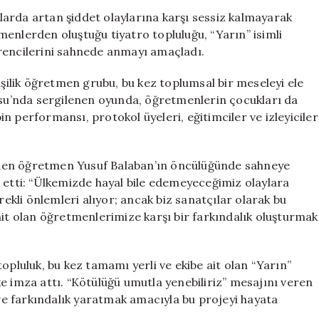
Çekmek
ullarda artan şiddet olaylarına karşı sessiz kalmayarak
İçin
enlerden oluştuğu tiyatro topluluğu, “Yarın” isimli
“Yarın”
rencilerini sahnede anmayı amaçladı.
Oyununu
Sahneledi
işilik öğretmen grubu, bu kez toplumsal bir meseleyi ele
için
rosu’nda sergilenen oyunda, öğretmenlerin çocukları da
bin performansı, protokol üyeleri, eğitimciler ve izleyiciler
nen öğretmen Yusuf Balaban’ın öncülüğünde sahneye
 etti: “Ülkemizde hayal bile edemeyeceğimiz olaylara
rekli önlemleri alıyor; ancak biz sanatçılar olarak bu
hit olan öğretmenlerimize karşı bir farkındalık oluşturmak
opluluk, bu kez tamamı yerli ve ekibe ait olan “Yarın”
ilke imza attı. “Kötülüğü umutla yenebiliriz” mesajını veren
e farkındalık yaratmak amacıyla bu projeyi hayata