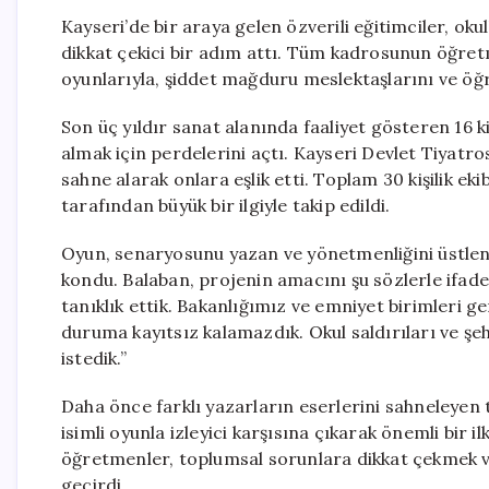
Kayseri’de bir araya gelen özverili eğitimciler, ok
dikkat çekici bir adım attı. Tüm kadrosunun öğretm
oyunlarıyla, şiddet mağduru meslektaşlarını ve öğ
Son üç yıldır sanat alanında faaliyet gösteren 16 k
almak için perdelerini açtı. Kayseri Devlet Tiyat
sahne alarak onlara eşlik etti. Toplam 30 kişilik eki
tarafından büyük bir ilgiyle takip edildi.
Oyun, senaryosunu yazan ve yönetmenliğini üstle
kondu. Balaban, projenin amacını şu sözlerle ifade
tanıklık ettik. Bakanlığımız ve emniyet birimleri ge
duruma kayıtsız kalamazdık. Okul saldırıları ve şe
istedik.”
Daha önce farklı yazarların eserlerini sahneleyen t
isimli oyunla izleyici karşısına çıkarak önemli bir 
öğretmenler, toplumsal sorunlara dikkat çekmek v
geçirdi.