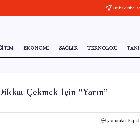
Subscribe t
ĞİTİM
EKONOMİ
SAĞLIK
TEKNOLOJİ
TANI
 Dikkat Çekmek İçin “Yarın”
Kayserili
yorumlar kapal
Öğretmenler
Şiddete
Dikkat