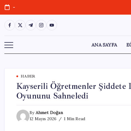
Skip
-
to
content
https://www.facebook.com/
https://twitter.com/
https://t.me/
https://www.instagram.com/
https://youtube.com/
ANA SAYFA
E
HABER
Kayserili Öğretmenler Şiddete
Oyununu Sahneledi
By
Ahmet Doğan
12 Mayıs 2026
1 Min Read