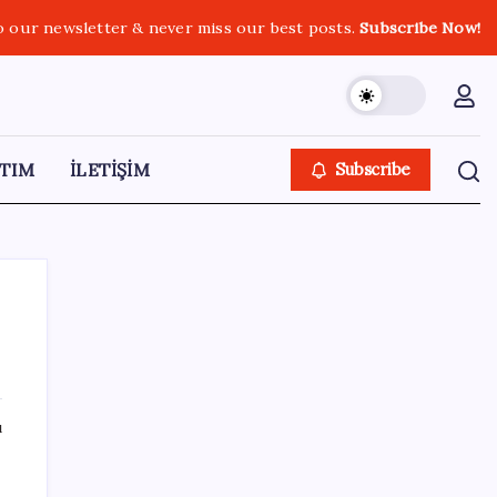
o our newsletter & never miss our best posts.
Subscribe Now!
TIM
İLETİŞİM
Subscribe
SON YAZILAR
ı
Tüm dünyaya ‘tatil daveti’