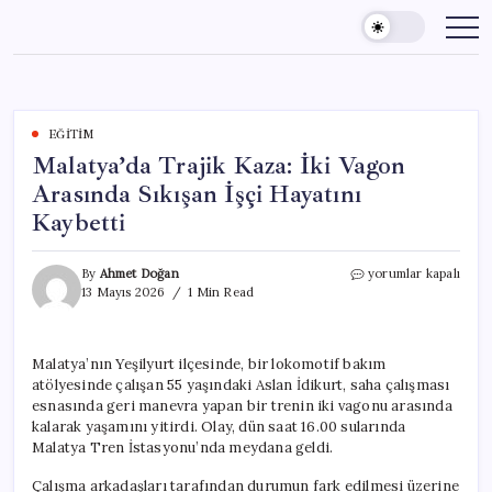
Skip
to
content
EĞITIM
Malatya’da Trajik Kaza: İki Vagon
Arasında Sıkışan İşçi Hayatını
Kaybetti
Malatya’da
By
Ahmet Doğan
yorumlar kapalı
Trajik
13 Mayıs 2026
1 Min Read
Kaza:
İki
Vagon
Malatya’nın Yeşilyurt ilçesinde, bir lokomotif bakım
Arasında
atölyesinde çalışan 55 yaşındaki Aslan İdikurt, saha çalışması
Sıkışan
İşçi
esnasında geri manevra yapan bir trenin iki vagonu arasında
Hayatını
kalarak yaşamını yitirdi. Olay, dün saat 16.00 sularında
Kaybetti
Malatya Tren İstasyonu’nda meydana geldi.
için
Çalışma arkadaşları tarafından durumun fark edilmesi üzerine