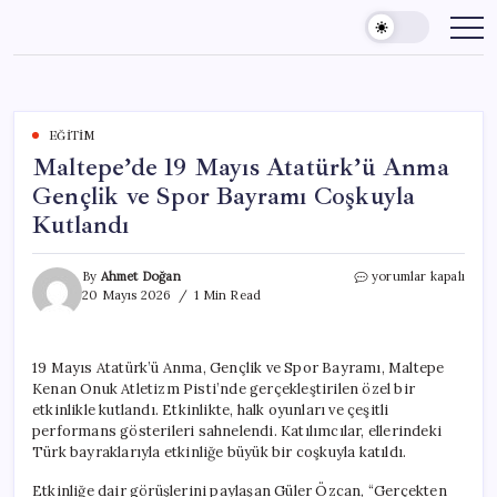
Skip
to
content
EĞITIM
Maltepe’de 19 Mayıs Atatürk’ü Anma
Gençlik ve Spor Bayramı Coşkuyla
Kutlandı
Maltepe’de
By
Ahmet Doğan
yorumlar kapalı
19
20 Mayıs 2026
1 Min Read
Mayıs
Atatürk’ü
Anma
19 Mayıs Atatürk’ü Anma, Gençlik ve Spor Bayramı, Maltepe
Gençlik
Kenan Onuk Atletizm Pisti’nde gerçekleştirilen özel bir
ve
Spor
etkinlikle kutlandı. Etkinlikte, halk oyunları ve çeşitli
Bayramı
performans gösterileri sahnelendi. Katılımcılar, ellerindeki
Coşkuyla
Türk bayraklarıyla etkinliğe büyük bir coşkuyla katıldı.
Kutlandı
için
Etkinliğe dair görüşlerini paylaşan Güler Özcan, “Gerçekten