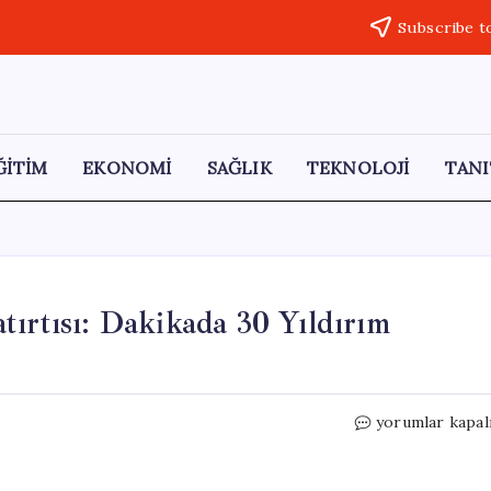
Subscribe t
ĞİTİM
EKONOMİ
SAĞLIK
TEKNOLOJİ
TANI
tırtısı: Dakikada 30 Yıldırım
Maracaibo
yorumlar kapal
Gölü’nde
Yıldırım
Patırtısı: