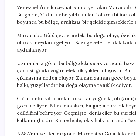
Venezuela’nın kuzeybatısında yer alan Maracaibo Gö
Bu gölde, ‘Catatumbo yıldırımları’ olarak bilinen 
boyunca bu bölge, aralıksız bir şekilde şimşeklerle 
Maracaibo Gölü çevresindeki bu doğa olayı, özelli
olarak meydana geliyor. Bazı gecelerde, dakikada 
aydınlanıyor.
Uzmanlara göre, bu bölgedeki sıcak ve nemli hava k
çarpıştığında yoğun elektrik yükleri oluşuyor. Bu 
çıkmasına neden oluyor. Zaman zaman gece boyunca
halkı, yüzyıllardır bu doğa olayına tanıklık ediyor.
Catatumbo yıldırımları o kadar yoğun ki, oluşan ış
görülebiliyor. Bilim insanları, bu güçlü elektrik b
edildiğini belirtiyor. Geçmişte, denizciler bu sürek
kullanmışlardır. Bu nedenle, olay halk arasında “so
NASA’nın verilerine göre, Maracaibo Gölü, kilomet