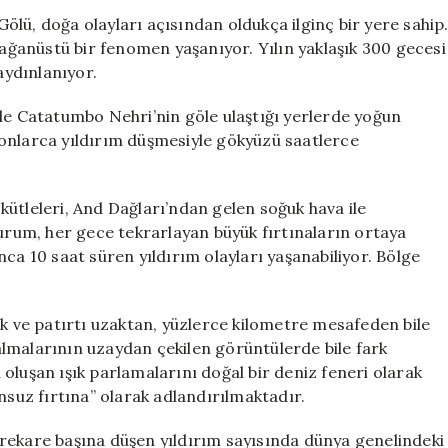
Dakikada
lü, doğa olayları açısından oldukça ilginç bir yere sahip
30
olağanüstü bir fenomen yaşanıyor. Yılın yaklaşık 300 gecesi
Yıldırım
aydınlanıyor.
Düşüyor
için
kle Catatumbo Nehri’nin göle ulaştığı yerlerde yoğun
onlarca yıldırım düşmesiyle gökyüzü saatlerce
ütleleri, And Dağları’ndan gelen soğuk hava ile
durum, her gece tekrarlayan büyük fırtınaların ortaya
 10 saat süren yıldırım olayları yaşanabiliyor. Bölge
ık ve patırtı uzaktan, yüzlerce kilometre mesafeden bile
oşalmalarının uzaydan çekilen görüntülerde bile fark
li oluşan ışık parlamalarını doğal bir deniz feneri olarak
nsuz fırtına” olarak adlandırılmaktadır.
rekare başına düşen yıldırım sayısında dünya genelindeki