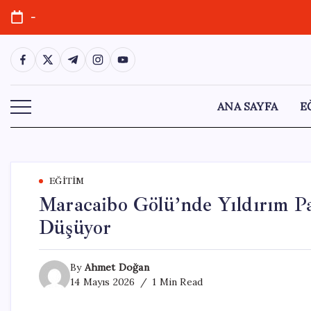
Skip
-
to
content
https://www.facebook.com/
https://twitter.com/
https://t.me/
https://www.instagram.com/
https://youtube.com/
ANA SAYFA
E
EĞITIM
Maracaibo Gölü’nde Yıldırım Pa
Düşüyor
By
Ahmet Doğan
14 Mayıs 2026
1 Min Read