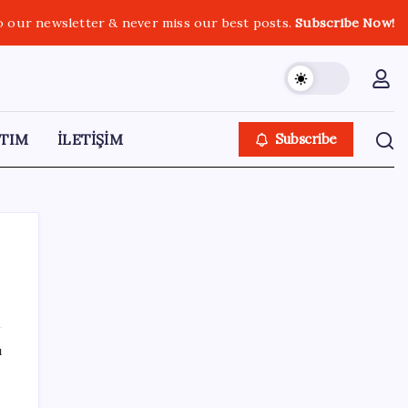
o our newsletter & never miss our best posts.
Subscribe Now!
TIM
İLETİŞİM
Subscribe
SON YAZILAR
ı
Windows 11’de Casusluk İddiası:
Microsoft’tan Açıklama Geldi