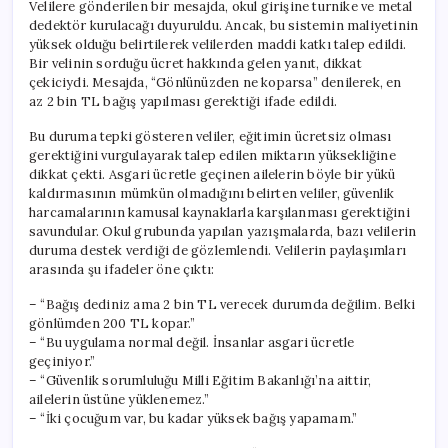
Velilere gönderilen bir mesajda, okul girişine turnike ve metal
dedektör kurulacağı duyuruldu. Ancak, bu sistemin maliyetinin
yüksek olduğu belirtilerek velilerden maddi katkı talep edildi.
Bir velinin sorduğu ücret hakkında gelen yanıt, dikkat
çekiciydi. Mesajda, “Gönlünüzden ne koparsa” denilerek, en
az 2 bin TL bağış yapılması gerektiği ifade edildi.
Bu duruma tepki gösteren veliler, eğitimin ücretsiz olması
gerektiğini vurgulayarak talep edilen miktarın yüksekliğine
dikkat çekti. Asgari ücretle geçinen ailelerin böyle bir yükü
kaldırmasının mümkün olmadığını belirten veliler, güvenlik
harcamalarının kamusal kaynaklarla karşılanması gerektiğini
savundular. Okul grubunda yapılan yazışmalarda, bazı velilerin
duruma destek verdiği de gözlemlendi. Velilerin paylaşımları
arasında şu ifadeler öne çıktı:
– “Bağış dediniz ama 2 bin TL verecek durumda değilim. Belki
gönlümden 200 TL kopar.”
– “Bu uygulama normal değil. İnsanlar asgari ücretle
geçiniyor.”
– “Güvenlik sorumluluğu Milli Eğitim Bakanlığı’na aittir,
ailelerin üstüne yüklenemez.”
– “İki çocuğum var, bu kadar yüksek bağış yapamam.”