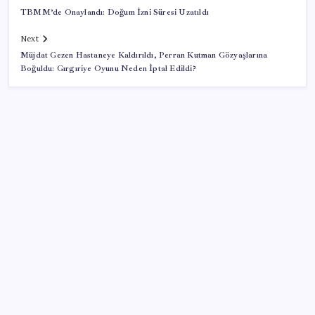
TBMM’de Onaylandı: Doğum İzni Süresi Uzatıldı
Next
Müjdat Gezen Hastaneye Kaldırıldı, Perran Kutman Gözyaşlarına
Boğuldu: Gırgıriye Oyunu Neden İptal Edildi?
SON YAZILAR
SGK’dan prim eksiği olanlara kritik uyarı: Bu
imkânlarla emeklilik öne çekiliyor
Windows 11’de Casusluk İddiası: Microsoft’tan
Açıklama Geldi