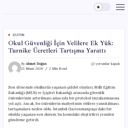
Skip
to
content
EĞITIM
Okul Güvenliği İçin Velilere Ek Yük:
Turnike Ücretleri Tartışma Yarattı
Okul
By
Ahmet Doğan
yorumlar kapalı
Güvenliği
23 Nisan 2026
2 Min Read
İçin
Velilere
Ek
Son dönemde okullarda yaşanan şiddet olayları, Milli Eğitim
Yük:
Bakanlığı (MEB) ve İçişleri Bakanlığı arasında güvenlik
Turnike
Ücretleri
önlemlerinin artırılması amacıyla bir protokol imzalanmasına
Tartışma
yol açtı. Ancak, bu önlemlerin maliyetinin velilere yansıtılması,
Yarattı
tartışmalara neden oldu. İstanbul Gaziosmanpaşa’daki bir
için
okulda yaşanan son durum, bu konudaki eleştirileri yeniden
gündeme getirdi.