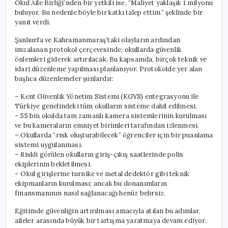
Okul Aile Birliği’nden bir yetkili ise, “Maliyet yaklaşık 1 milyonu
buluyor. Bu nedenle böyle bir katkı talep ettim.” şeklinde bir
yanıt verdi.
Şanlıurfa ve Kahramanmaraş’taki olayların ardından
imzalanan protokol çerçevesinde, okullarda güvenlik
önlemleri giderek artırılacak. Bu kapsamda, birçok teknik ve
idari düzenleme yapılması planlanıyor. Protokolde yer alan
başlıca düzenlemeler şunlardır:
– Kent Güvenlik Yönetim Sistemi (KGYS) entegrasyonu ile
Türkiye genelindeki tüm okulların sisteme dahil edilmesi.
– 55 bin okulda tam zamanlı kamera sistemlerinin kurulması
ve bu kameraların emniyet birimleri tarafından izlenmesi.
– Okullarda “risk oluşturabilecek” öğrenciler için bir puanlama
sistemi uygulanması.
– Riskli görülen okulların giriş-çıkış saatlerinde polis
ekiplerinin bekletilmesi.
– Okul girişlerine turnike ve metal dedektör gibi teknik
ekipmanların kurulması; ancak bu donanımların
finansmanının nasıl sağlanacağı henüz belirsiz.
Eğitimde güvenliğin artırılması amacıyla atılan bu adımlar,
aileler arasında büyük bir tartışma yaratmaya devam ediyor.