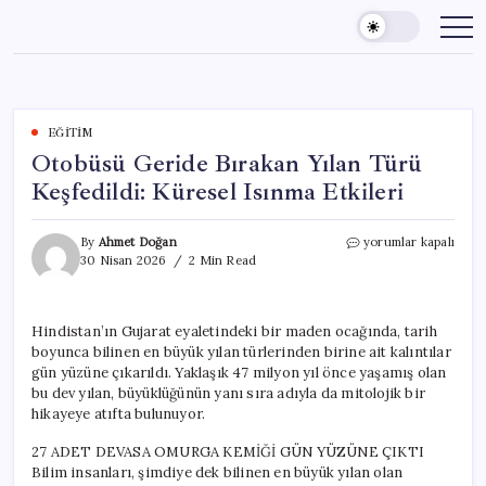
Skip
to
content
EĞITIM
Otobüsü Geride Bırakan Yılan Türü
Keşfedildi: Küresel Isınma Etkileri
Otobüsü
By
Ahmet Doğan
yorumlar kapalı
Geride
30 Nisan 2026
2 Min Read
Bırakan
Yılan
Türü
Hindistan’ın Gujarat eyaletindeki bir maden ocağında, tarih
Keşfedildi:
boyunca bilinen en büyük yılan türlerinden birine ait kalıntılar
Küresel
Isınma
gün yüzüne çıkarıldı. Yaklaşık 47 milyon yıl önce yaşamış olan
Etkileri
bu dev yılan, büyüklüğünün yanı sıra adıyla da mitolojik bir
için
hikayeye atıfta bulunuyor.
27 ADET DEVASA OMURGA KEMİĞİ GÜN YÜZÜNE ÇIKTI
Bilim insanları, şimdiye dek bilinen en büyük yılan olan