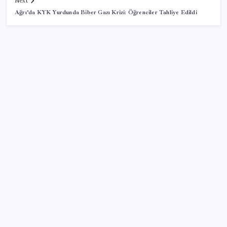
Next
Ağrı’da KYK Yurdunda Biber Gazı Krizi: Öğrenciler Tahliye Edildi
SON YAZILAR
Katlanabilir telefonda incelik yarışı kızıştı: HONOR
Magic V6 Türkiye’de
Çıkarılabilir Bataryalı Telefonlar Geri Dönüyor
AB’den Ar-Ge’ye 130 milyar euroluk kaynak
OpenAI’ın İlk Cihazı için Fiyat ve Tasarım Belli Oldu
Balık çiftçliklerine karşı eylem yapan kadın