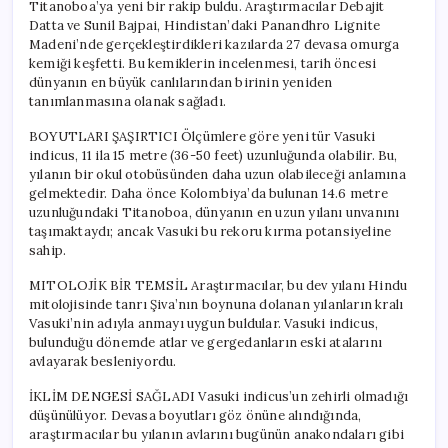
Titanoboa’ya yeni bir rakip buldu. Araştırmacılar Debajit
Datta ve Sunil Bajpai, Hindistan’daki Panandhro Lignite
Madeni’nde gerçekleştirdikleri kazılarda 27 devasa omurga
kemiği keşfetti. Bu kemiklerin incelenmesi, tarih öncesi
dünyanın en büyük canlılarından birinin yeniden
tanımlanmasına olanak sağladı.
BOYUTLARI ŞAŞIRTICI Ölçümlere göre yeni tür Vasuki
indicus, 11 ila 15 metre (36-50 feet) uzunluğunda olabilir. Bu,
yılanın bir okul otobüsünden daha uzun olabileceği anlamına
gelmektedir. Daha önce Kolombiya’da bulunan 14.6 metre
uzunluğundaki Titanoboa, dünyanın en uzun yılanı unvanını
taşımaktaydı; ancak Vasuki bu rekoru kırma potansiyeline
sahip.
MITOLOJİK BİR TEMSİL Araştırmacılar, bu dev yılanı Hindu
mitolojisinde tanrı Şiva’nın boynuna dolanan yılanların kralı
Vasuki’nin adıyla anmayı uygun buldular. Vasuki indicus,
bulunduğu dönemde atlar ve gergedanların eski atalarını
avlayarak besleniyordu.
İKLİM DENGESİ SAĞLADI Vasuki indicus’un zehirli olmadığı
düşünülüyor. Devasa boyutları göz önüne alındığında,
araştırmacılar bu yılanın avlarını bugünün anakondaları gibi