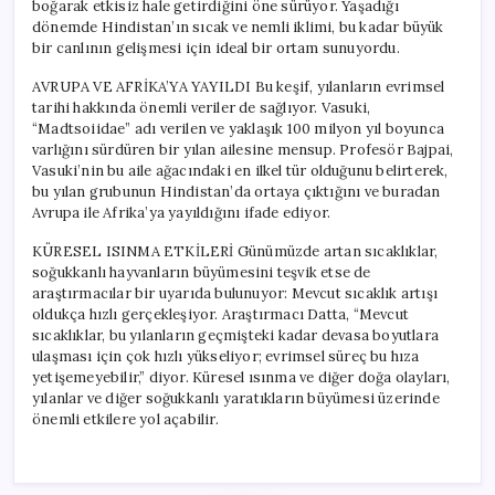
boğarak etkisiz hale getirdiğini öne sürüyor. Yaşadığı
dönemde Hindistan’ın sıcak ve nemli iklimi, bu kadar büyük
bir canlının gelişmesi için ideal bir ortam sunuyordu.
AVRUPA VE AFRİKA’YA YAYILDI Bu keşif, yılanların evrimsel
tarihi hakkında önemli veriler de sağlıyor. Vasuki,
“Madtsoiidae” adı verilen ve yaklaşık 100 milyon yıl boyunca
varlığını sürdüren bir yılan ailesine mensup. Profesör Bajpai,
Vasuki’nin bu aile ağacındaki en ilkel tür olduğunu belirterek,
bu yılan grubunun Hindistan’da ortaya çıktığını ve buradan
Avrupa ile Afrika’ya yayıldığını ifade ediyor.
KÜRESEL ISINMA ETKİLERİ Günümüzde artan sıcaklıklar,
soğukkanlı hayvanların büyümesini teşvik etse de
araştırmacılar bir uyarıda bulunuyor: Mevcut sıcaklık artışı
oldukça hızlı gerçekleşiyor. Araştırmacı Datta, “Mevcut
sıcaklıklar, bu yılanların geçmişteki kadar devasa boyutlara
ulaşması için çok hızlı yükseliyor; evrimsel süreç bu hıza
yetişemeyebilir,” diyor. Küresel ısınma ve diğer doğa olayları,
yılanlar ve diğer soğukkanlı yaratıkların büyümesi üzerinde
önemli etkilere yol açabilir.