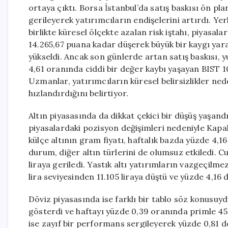
ortaya çıktı. Borsa İstanbul’da satış baskısı ön pl
gerileyerek yatırımcıların endişelerini artırdı. Yer
birlikte küresel ölçekte azalan risk iştahı, piyasal
14.265,67 puana kadar düşerek büyük bir kaygı yara
yükseldi. Ancak son günlerde artan satış baskısı, yu
4,61 oranında ciddi bir değer kaybı yaşayan BIST 
Uzmanlar, yatırımcıların küresel belirsizlikler n
hızlandırdığını belirtiyor.
Altın piyasasında da dikkat çekici bir düşüş yaşand
piyasalardaki pozisyon değişimleri nedeniyle Kapalı
külçe altının gram fiyatı, haftalık bazda yüzde 4,
durum, diğer altın türlerini de olumsuz etkiledi. Cum
liraya geriledi. Yastık altı yatırımların vazgeçilm
lira seviyesinden 11.105 liraya düştü ve yüzde 4,16 
Döviz piyasasında ise farklı bir tablo söz konusuydu
gösterdi ve haftayı yüzde 0,39 oranında primle 45
ise zayıf bir performans sergileyerek yüzde 0,81 de