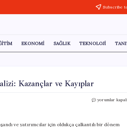
Subscribe t
ĞİTİM
EKONOMİ
SAĞLIK
TEKNOLOJİ
TANI
alizi: Kazançlar ve Kayıplar
Piyasalarda
yorumlar kapal
Sarsıcı
Haftanın
Analizi:
Kazançlar
şandı ve yatırımcılar için oldukça çalkantılı bir dönem