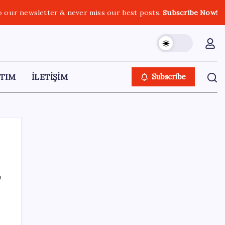
o our newsletter & never miss our best posts.
Subscribe Now!
TIM
İLETİŞİM
Subscribe
ı
SON YAZILAR
Windows 11’de Casusluk İddiası:
Microsoft’tan Açıklama Geldi