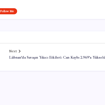
Follow Me
Next
Lübnan’da Savaşın Yıkıcı Etkileri: Can Kaybı 2.969’a Yükseld
Office Lisans Satın Al