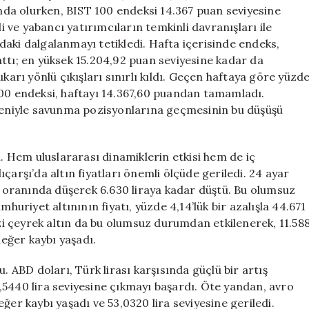
ve
anda olurken, BIST 100 endeksi 14.367 puan seviyesine
Kayıplar
li ve yabancı yatırımcıların temkinli davranışları ile
için
ardaki dalgalanmayı tetikledi. Hafta içerisinde endeks,
ttı; en yüksek 15.204,92 puan seviyesine kadar da
karı yönlü çıkışları sınırlı kıldı. Geçen haftaya göre yüzd
100 endeksi, haftayı 14.367,60 puandan tamamladı.
edeniyle savunma pozisyonlarına geçmesinin bu düşüşü
ı. Hem uluslararası dinamiklerin etkisi hem de iç
çarşı’da altın fiyatları önemli ölçüde geriledi. 24 ayar
16 oranında düşerek 6.630 liraya kadar düştü. Bu olumsuz
huriyet altınının fiyatı, yüzde 4,14’lük bir azalışla 44.671
ezi çeyrek altın da bu olumsuz durumdan etkilenerek, 11.58
değer kaybı yaşadı.
. ABD doları, Türk lirası karşısında güçlü bir artış
,5440 lira seviyesine çıkmayı başardı. Öte yandan, avro
ğer kaybı yaşadı ve 53,0320 lira seviyesine geriledi.