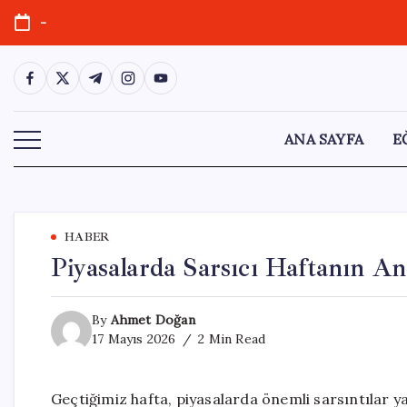
Skip
-
to
content
https://www.facebook.com/
https://twitter.com/
https://t.me/
https://www.instagram.com/
https://youtube.com/
ANA SAYFA
E
HABER
Piyasalarda Sarsıcı Haftanın An
By
Ahmet Doğan
17 Mayıs 2026
2 Min Read
Geçtiğimiz hafta, piyasalarda önemli sarsıntılar ya