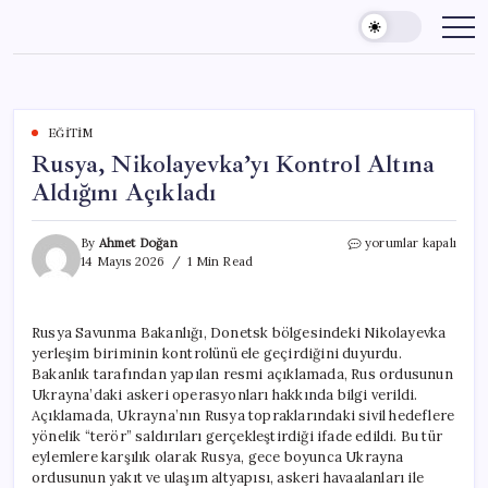
Skip
to
content
EĞITIM
Rusya, Nikolayevka’yı Kontrol Altına
Aldığını Açıkladı
Rusya,
By
Ahmet Doğan
yorumlar kapalı
Nikolayevka’yı
14 Mayıs 2026
1 Min Read
Kontrol
Altına
Aldığını
Rusya Savunma Bakanlığı, Donetsk bölgesindeki Nikolayevka
Açıkladı
yerleşim biriminin kontrolünü ele geçirdiğini duyurdu.
için
Bakanlık tarafından yapılan resmi açıklamada, Rus ordusunun
Ukrayna’daki askeri operasyonları hakkında bilgi verildi.
Açıklamada, Ukrayna’nın Rusya topraklarındaki sivil hedeflere
yönelik “terör” saldırıları gerçekleştirdiği ifade edildi. Bu tür
eylemlere karşılık olarak Rusya, gece boyunca Ukrayna
ordusunun yakıt ve ulaşım altyapısı, askeri havaalanları ile