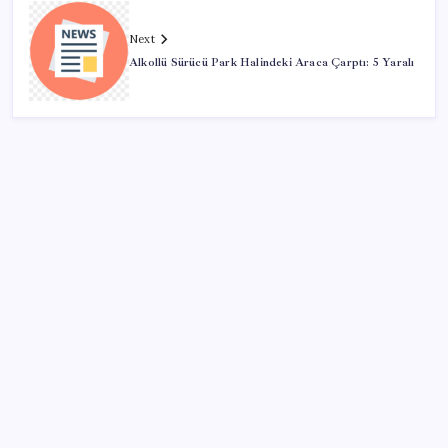
Next
Alkollü Sürücü Park Halindeki Araca Çarptı: 5 Yaralı
SON YAZILAR
Katlanabilir telefonda incelik yarışı kızıştı: HONOR
Magic V6 Türkiye’de
Çıkarılabilir Bataryalı Telefonlar Geri Dönüyor
AB’den Ar-Ge’ye 130 milyar euroluk kaynak