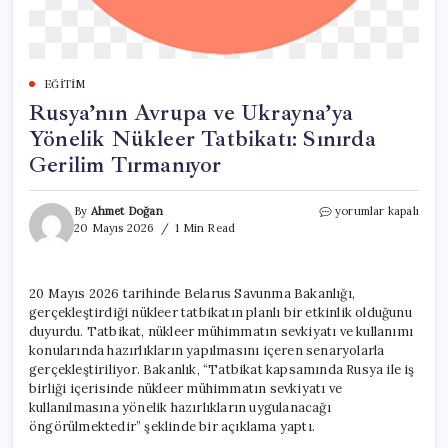
EĞITIM
Rusya’nın Avrupa ve Ukrayna’ya
Yönelik Nükleer Tatbikatı: Sınırda
Gerilim Tırmanıyor
Rusya’nın
By
Ahmet Doğan
yorumlar kapalı
Avrupa
20 Mayıs 2026
1 Min Read
ve
Ukrayna’ya
Yönelik
20 Mayıs 2026 tarihinde Belarus Savunma Bakanlığı,
Nükleer
gerçekleştirdiği nükleer tatbikatın planlı bir etkinlik olduğunu
Tatbikatı:
Sınırda
duyurdu. Tatbikat, nükleer mühimmatın sevkiyatı ve kullanımı
Gerilim
konularında hazırlıkların yapılmasını içeren senaryolarla
Tırmanıyor
gerçekleştiriliyor. Bakanlık, “Tatbikat kapsamında Rusya ile iş
için
birliği içerisinde nükleer mühimmatın sevkiyatı ve
kullanılmasına yönelik hazırlıkların uygulanacağı
öngörülmektedir” şeklinde bir açıklama yaptı.