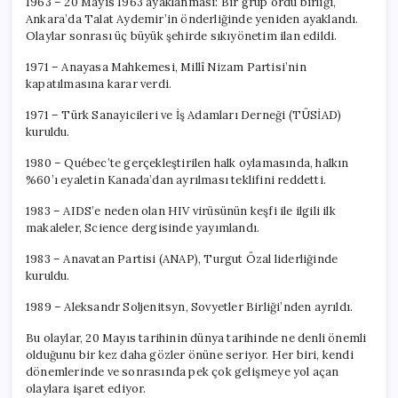
1963 – 20 Mayıs 1963 ayaklanması: Bir grup ordu birliği,
Ankara’da Talat Aydemir’in önderliğinde yeniden ayaklandı.
Olaylar sonrası üç büyük şehirde sıkıyönetim ilan edildi.
1971 – Anayasa Mahkemesi, Millî Nizam Partisi’nin
kapatılmasına karar verdi.
1971 – Türk Sanayicileri ve İş Adamları Derneği (TÜSİAD)
kuruldu.
1980 – Québec’te gerçekleştirilen halk oylamasında, halkın
%60’ı eyaletin Kanada’dan ayrılması teklifini reddetti.
1983 – AIDS’e neden olan HIV virüsünün keşfi ile ilgili ilk
makaleler, Science dergisinde yayımlandı.
1983 – Anavatan Partisi (ANAP), Turgut Özal liderliğinde
kuruldu.
1989 – Aleksandr Soljenitsyn, Sovyetler Birliği’nden ayrıldı.
Bu olaylar, 20 Mayıs tarihinin dünya tarihinde ne denli önemli
olduğunu bir kez daha gözler önüne seriyor. Her biri, kendi
dönemlerinde ve sonrasında pek çok gelişmeye yol açan
olaylara işaret ediyor.