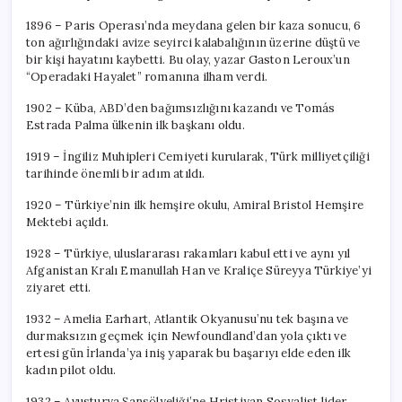
1896 – Paris Operası’nda meydana gelen bir kaza sonucu, 6
ton ağırlığındaki avize seyirci kalabalığının üzerine düştü ve
bir kişi hayatını kaybetti. Bu olay, yazar Gaston Leroux’un
“Operadaki Hayalet” romanına ilham verdi.
1902 – Küba, ABD’den bağımsızlığını kazandı ve Tomás
Estrada Palma ülkenin ilk başkanı oldu.
1919 – İngiliz Muhipleri Cemiyeti kurularak, Türk milliyetçiliği
tarihinde önemli bir adım atıldı.
1920 – Türkiye’nin ilk hemşire okulu, Amiral Bristol Hemşire
Mektebi açıldı.
1928 – Türkiye, uluslararası rakamları kabul etti ve aynı yıl
Afganistan Kralı Emanullah Han ve Kraliçe Süreyya Türkiye’yi
ziyaret etti.
1932 – Amelia Earhart, Atlantik Okyanusu’nu tek başına ve
durmaksızın geçmek için Newfoundland’dan yola çıktı ve
ertesi gün İrlanda’ya iniş yaparak bu başarıyı elde eden ilk
kadın pilot oldu.
1932 – Avusturya Şansölyeliği’ne Hristiyan Sosyalist lider