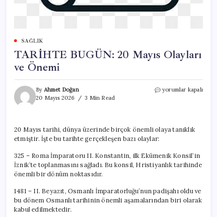
SAĞLIK
TARİHTE BUGÜN: 20 Mayıs Olayları
ve Önemi
TARİHTE
By
Ahmet Doğan
yorumlar kapalı
BUGÜN:
20 Mayıs 2026
3 Min Read
20
Mayıs
Olayları
20 Mayıs tarihi, dünya üzerinde birçok önemli olaya tanıklık
ve
etmiştir. İşte bu tarihte gerçekleşen bazı olaylar:
Önemi
için
325 – Roma İmparatoru II. Konstantin, ilk Ekümenik Konsil’in
İznik’te toplanmasını sağladı. Bu konsil, Hristiyanlık tarihinde
önemli bir dönüm noktasıdır.
1481 – II. Beyazıt, Osmanlı İmparatorluğu’nun padişahı oldu ve
bu dönem Osmanlı tarihinin önemli aşamalarından biri olarak
kabul edilmektedir.