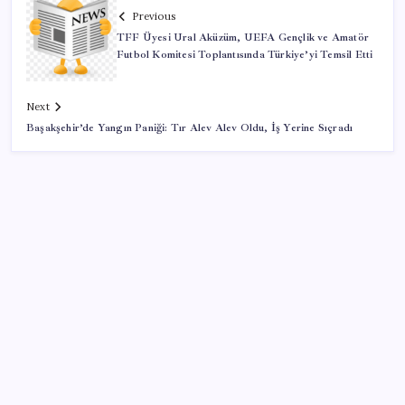
Previous
TFF Üyesi Ural Aküzüm, UEFA Gençlik ve Amatör
Futbol Komitesi Toplantısında Türkiye’yi Temsil Etti
Next
Başakşehir’de Yangın Paniği: Tır Alev Alev Oldu, İş Yerine Sıçradı
SON YAZILAR
SGK’dan prim eksiği olanlara kritik uyarı: Bu
imkânlarla emeklilik öne çekiliyor