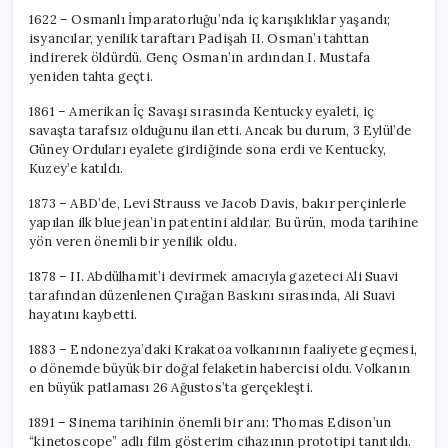
1622 – Osmanlı İmparatorluğu’nda iç karışıklıklar yaşandı;
isyancılar, yenilik taraftarı Padişah II. Osman’ı tahttan
indirerek öldürdü. Genç Osman’ın ardından I. Mustafa
yeniden tahta geçti.
1861 – Amerikan İç Savaşı sırasında Kentucky eyaleti, iç
savaşta tarafsız olduğunu ilan etti. Ancak bu durum, 3 Eylül’de
Güney Orduları eyalete girdiğinde sona erdi ve Kentucky,
Kuzey’e katıldı.
1873 – ABD’de, Levi Strauss ve Jacob Davis, bakır perçinlerle
yapılan ilk blue jean’in patentini aldılar. Bu ürün, moda tarihine
yön veren önemli bir yenilik oldu.
1878 – II. Abdülhamit’i devirmek amacıyla gazeteci Ali Suavi
tarafından düzenlenen Çırağan Baskını sırasında, Ali Suavi
hayatını kaybetti.
1883 – Endonezya’daki Krakatoa volkanının faaliyete geçmesi,
o dönemde büyük bir doğal felaketin habercisi oldu. Volkanın
en büyük patlaması 26 Ağustos’ta gerçekleşti.
1891 – Sinema tarihinin önemli bir anı: Thomas Edison’un
“kinetoscope” adlı film gösterim cihazının prototipi tanıtıldı.