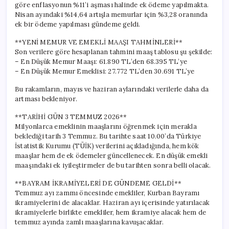
göre enflasyonun %11’i aşması halinde ek ödeme yapılmakta.
Nisan ayındaki %14,64 artışla memurlar için %3,28 oranında
ek bir ödeme yapılması gündeme geldi.
**YENİ MEMUR VE EMEKLİ MAAŞI TAHMİNLERİ**
Son verilere göre hesaplanan tahmini maaş tablosu şu şekilde:
– En Düşük Memur Maaşı: 61.890 TL’den 68.395 TL’ye
– En Düşük Memur Emeklisi: 27.772 TL’den 30.691 TL’ye
Bu rakamların, mayıs ve haziran aylarındaki verilerle daha da
artması bekleniyor.
**TARİHİ GÜN 3 TEMMUZ 2026**
Milyonlarca emeklinin maaşlarını öğrenmek için merakla
beklediği tarih 3 Temmuz. Bu tarihte saat 10.00’da Türkiye
İstatistik Kurumu (TÜİK) verilerini açıkladığında, hem kök
maaşlar hem de ek ödemeler güncellenecek. En düşük emekli
maaşındaki ek iyileştirmeler de bu tarihten sonra belli olacak.
**BAYRAM İKRAMİYELERİ DE GÜNDEME GELDİ**
Temmuz ayı zammı öncesinde emekliler, Kurban Bayramı
ikramiyelerini de alacaklar. Haziran ayı içerisinde yatırılacak
ikramiyelerle birlikte emekliler, hem ikramiye alacak hem de
temmuz ayında zamlı maaşlarına kavuşacaklar.