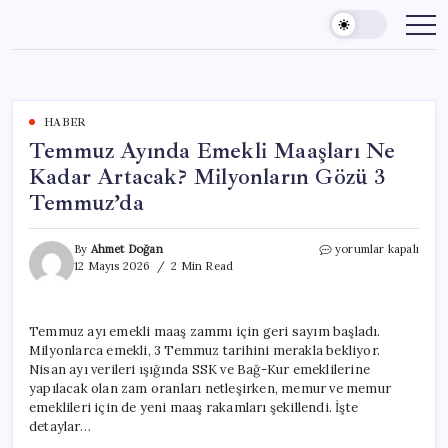
Skip
to
content
HABER
Temmuz Ayında Emekli Maaşları Ne
Kadar Artacak? Milyonların Gözü 3
Temmuz’da
Temmuz
By
Ahmet Doğan
yorumlar kapalı
Ayında
12 Mayıs 2026
2 Min Read
Emekli
Maaşları
Ne
Temmuz ayı emekli maaş zammı için geri sayım başladı.
Kadar
Milyonlarca emekli, 3 Temmuz tarihini merakla bekliyor.
Artacak?
Milyonların
Nisan ayı verileri ışığında SSK ve Bağ-Kur emeklilerine
Gözü
yapılacak olan zam oranları netleşirken, memur ve memur
3
emeklileri için de yeni maaş rakamları şekillendi. İşte
Temmuz’da
detaylar…
için