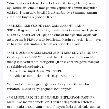
Yılın ilk altı ayı itibarıyla en kritik verilerin açıklandığı nisan
ayı sonuçları, emekli maaşlarına yapılacak zammı doğrudan
etkiledi. Nisan’daki %4,18’lik artışla birlikte temmuz zammı
şimdiden büyük ölçüde belli oldu.
**EMEKLİLER YÜZDE 14,64 ZAM GARANTİLEDİ**
SSK ve Bağ-Kur emeklileri için yılın ikinci zammı netleşiyor.
Nisan ayındaki veriler ışığında emekli maaşlarına yapılacak
artış oranı %14,64 olarak belirlendi. Kesin sonuçlar için mayıs
ve haziran aylarından gelecek veriler bekleniyor.
**EN DÜŞÜK EMEKLİ MAAŞI 23 BİN LİRA SEVİYESİNDE**
Ocak ayında 20.000 TL olarak belirlenen en düşük emekli
maaşı için yeni tahminler geldi. Şu anki verilere göre maaşlar
şu şekilde güncelleniyor:
– Mevcut En Düşük Maaş: 20.000 TL
– 4 Aylık Tahmini Rakamsal Artış: 22.928 TL
Yapılan tahminlere göre, gelecek iki ayın verileriyle bu
rakamın 25.000 TL’yi geçmesi bekleniyor.
**MEMURLAR İÇİN 3,28 PUANLIK ENFLASYON FARKI**
Memur ve memur emeklileri, toplu sözleşmeden gelen %7
oranındaki artışın yanı sıra enflasyon farkı da alacak. Yasaya