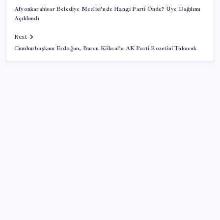
Afyonkarahisar Belediye Meclisi’nde Hangi Parti Önde? Üye Dağılımı
Açıklandı
Next
Cumhurbaşkanı Erdoğan, Burcu Köksal’a AK Parti Rozetini Takacak
SON YAZILAR
ABD’de tüketici kredileri beklentileri aştı
Katlanabilir telefonda incelik yarışı kızıştı: HONOR
Magic V6 Türkiye’de
Çıkarılabilir Bataryalı Telefonlar Geri Dönüyor