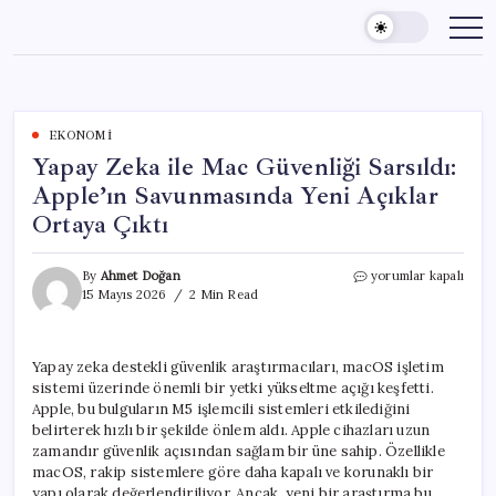
Skip
to
content
EKONOMI
Yapay Zeka ile Mac Güvenliği Sarsıldı:
Apple’ın Savunmasında Yeni Açıklar
Ortaya Çıktı
Yapay
By
Ahmet Doğan
yorumlar kapalı
Zeka
15 Mayıs 2026
2 Min Read
ile
Mac
Güvenliği
Yapay zeka destekli güvenlik araştırmacıları, macOS işletim
Sarsıldı:
sistemi üzerinde önemli bir yetki yükseltme açığı keşfetti.
Apple’ın
Savunmasında
Apple, bu bulguların M5 işlemcili sistemleri etkilediğini
Yeni
belirterek hızlı bir şekilde önlem aldı. Apple cihazları uzun
Açıklar
zamandır güvenlik açısından sağlam bir üne sahip. Özellikle
Ortaya
macOS, rakip sistemlere göre daha kapalı ve korunaklı bir
Çıktı
yapı olarak değerlendiriliyor. Ancak, yeni bir araştırma bu