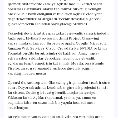
işlemcili sistemlerde kamuya açık ilk macOS kernel bellek
bozulması istismarı” olarak tanımlıyor. Şirket, güvenliğin
öncelikli bir konu olduğunu ve bildirilen açıkları ciddiyetle
değerlendirdiklerini vurguladı. Teknik detayların, gerekli
güncellemelerin ardından paylaşılacağı bildirildi.
Teknoloji devleri, artık yapay zeka ile güvenlik yarışı içindedir.
Anthropic, Mythos Preview modelini Project Glasswing
kapsamında kullanıyor. Bu projeye Apple, Google, Microsoft,
Amazon Web Services, Cisco, CrowdStrike, NVIDIA ve Linux
Foundation gibi büyük isimler de katılıyor. Amaç, yapay
zekayı siber saldırılar gerçekleşmeden önce güvenlik
açıklarını tespit etmek için kullanmak. Mozilla, bu sistemle
Firefox’un son sürümünde yüzlerce güvenlik açığını
kapattığını duyurmuştu.
OpenAI de, Anthropic’in Glasswing girişiminden kısa bir süre
sonra Daybreak adında kendi siber güvenlik projesini tanıttı.
Bu sistem, Codex gibi özel güvenlik araçlarını içeriyor.
Yaklaşım farklı: Açıkları kapatmak yerine, yazılımın en
başından itibaren savunmalı bir yapıda inşa edilmesi
hedefleniyor.
Bu gelişmeler, yapay zekanın artık yalnızca verimlilik aracı