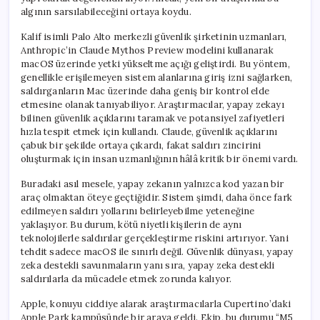
için
algının sarsılabileceğini ortaya koydu.
Kalif isimli Palo Alto merkezli güvenlik şirketinin uzmanları,
Anthropic’in Claude Mythos Preview modelini kullanarak
macOS üzerinde yetki yükseltme açığı geliştirdi. Bu yöntem,
genellikle erişilemeyen sistem alanlarına giriş izni sağlarken,
saldırganların Mac üzerinde daha geniş bir kontrol elde
etmesine olanak tanıyabiliyor. Araştırmacılar, yapay zekayı
bilinen güvenlik açıklarını taramak ve potansiyel zafiyetleri
hızla tespit etmek için kullandı. Claude, güvenlik açıklarını
çabuk bir şekilde ortaya çıkardı, fakat saldırı zincirini
oluşturmak için insan uzmanlığının hâlâ kritik bir önemi vardı.
Buradaki asıl mesele, yapay zekanın yalnızca kod yazan bir
araç olmaktan öteye geçtiğidir. Sistem şimdi, daha önce fark
edilmeyen saldırı yollarını belirleyebilme yeteneğine
yaklaşıyor. Bu durum, kötü niyetli kişilerin de aynı
teknolojilerle saldırılar gerçekleştirme riskini artırıyor. Yani
tehdit sadece macOS ile sınırlı değil. Güvenlik dünyası, yapay
zeka destekli savunmaların yanı sıra, yapay zeka destekli
saldırılarla da mücadele etmek zorunda kalıyor.
Apple, konuyu ciddiye alarak araştırmacılarla Cupertino’daki
Apple Park kampüsünde bir araya geldi. Ekip, bu durumu “M5