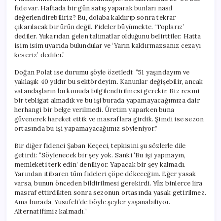
fide var. Haftada bir gün satış yaparak bunları nasıl
değerlendirebiliriz? Bu, dolaba kaldırıp sonra tekrar
çıkarılacak bir ürün değil. Fideler büyümekte. ‘Toplarız’
dediler. Yukarıdan gelen talimatlar olduğunu belirttiler. Hatta
isim isim uyarıda bulundular ve ‘Yarın kaldırmazsanız cezayı
keseriz’ dediler.”
Doğan Polat ise durumu şöyle özetledi: “51 yaşındayım ve
yaklaşık 40 yıldır bu sektördeyim. Kanunlar değişebilir, ancak
vatandaşların bu konuda bilgilendirilmesi gerekir. Biz resmi
bir tebligat almadık ve bu işi burada yapamayacağımıza dair
herhangi bir belge verilmedi. Üretim yaparken buna
güvenerek hareket ettik ve masraflara girdik. Şimdi ise sezon
ortasında bu işi yapamayacağımız söyleniyor.”
Bir diğer fidenci Şaban Keçeci, tepkisini şu sözlerle dile
getirdi: “Söylenecek bir şey yok. Sanki ‘Bu işi yapmayın,
memleketi terk edin’ deniliyor. Yapacak bir şey kalmadı.
Yarından itibaren tüm fideleri çöpe dökeceğim. Eğer yasak
varsa, bunun önceden bildirilmesi gerekirdi. Yüz binlerce lira
masraf ettirdikten sonra sezonun ortasında yasak getirilmez.
Ama burada, Yusufeli’de böyle şeyler yaşanabiliyor.
Alternatifimiz kalmadı.”