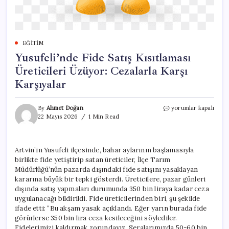
EĞITIM
Yusufeli’nde Fide Satış Kısıtlaması
Üreticileri Üzüyor: Cezalarla Karşı
Karşıyalar
Yusufeli’nde
By
Ahmet Doğan
yorumlar kapalı
Fide
22 Mayıs 2026
1 Min Read
Satış
Kısıtlaması
Üreticileri
Artvin’in Yusufeli ilçesinde, bahar aylarının başlamasıyla
Üzüyor:
birlikte fide yetiştirip satan üreticiler, İlçe Tarım
Cezalarla
Karşı
Müdürlüğü’nün pazarda dışındaki fide satışını yasaklayan
Karşıyalar
kararına büyük bir tepki gösterdi. Üreticilere, pazar günleri
için
dışında satış yapmaları durumunda 350 bin liraya kadar ceza
uygulanacağı bildirildi. Fide üreticilerinden biri, şu şekilde
ifade etti: “Bu akşam yasak açıklandı. Eğer yarın burada fide
görürlerse 350 bin lira ceza kesileceğini söylediler.
Fidelerimizi kaldırmak zorundayız. Seralarımızda 50-60 bin