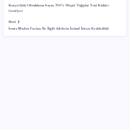
Konya’daki Obrukların Sayısı 700’e Ulaştı! Yağışlar Yeni Riskler
Getiriyor
Next
Soma Maden Faciası İle İlgili Ailelerin İstinaf İtirazı Reddedildi
SON YAZILAR
Tüm dünyaya ‘tatil daveti’
ABD’de tüketici kredileri beklentileri aştı
Katlanabilir telefonda incelik yarışı kızıştı: HONOR
Magic V6 Türkiye’de