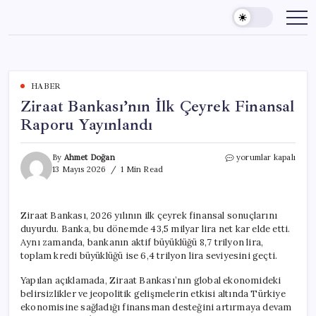
Skip
to
content
HABER
Ziraat Bankası’nın İlk Çeyrek Finansal
Raporu Yayınlandı
Ziraat
By
Ahmet Doğan
yorumlar kapalı
Bankası’nın
13 Mayıs 2026
1 Min Read
İlk
Çeyrek
Finansal
Ziraat Bankası, 2026 yılının ilk çeyrek finansal sonuçlarını
Raporu
duyurdu. Banka, bu dönemde 43,5 milyar lira net kar elde etti.
Yayınlandı
için
Aynı zamanda, bankanın aktif büyüklüğü 8,7 trilyon lira,
toplam kredi büyüklüğü ise 6,4 trilyon lira seviyesini geçti.
Yapılan açıklamada, Ziraat Bankası’nın global ekonomideki
belirsizlikler ve jeopolitik gelişmelerin etkisi altında Türkiye
ekonomisine sağladığı finansman desteğini artırmaya devam