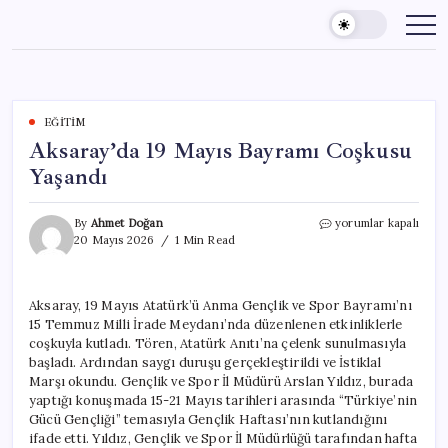
Skip
to
content
EĞITIM
Aksaray’da 19 Mayıs Bayramı Coşkusu
Yaşandı
Aksaray’da
By
Ahmet Doğan
yorumlar kapalı
19
20 Mayıs 2026
1 Min Read
Mayıs
Bayramı
Coşkusu
Aksaray, 19 Mayıs Atatürk’ü Anma Gençlik ve Spor Bayramı’nı
Yaşandı
15 Temmuz Milli İrade Meydanı’nda düzenlenen etkinliklerle
için
coşkuyla kutladı. Tören, Atatürk Anıtı’na çelenk sunulmasıyla
başladı. Ardından saygı duruşu gerçekleştirildi ve İstiklal
Marşı okundu. Gençlik ve Spor İl Müdürü Arslan Yıldız, burada
yaptığı konuşmada 15-21 Mayıs tarihleri arasında “Türkiye’nin
Gücü Gençliği” temasıyla Gençlik Haftası’nın kutlandığını
ifade etti. Yıldız, Gençlik ve Spor İl Müdürlüğü tarafından hafta