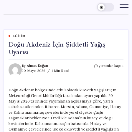
Skip
to
content
EĞITIM
Doğu Akdeniz İçin Şiddetli Yağış
Uyarısı
Doğu
By
Ahmet Doğan
yorumlar kapalı
Akdeniz
20 Mayıs 2026
1 Min Read
İçin
Şiddetli
Yağış
Doğu Akdeniz bölgesinde etkili olacak kuvvetli yağışlar için
Uyarısı
Meteoroloji Genel Müdürlüğü tarafından uyarı yapıldı. 20
için
Mayıs 2026 tarihinde yayımlanan açıklamaya göre, yarın
sabah saatlerinden itibaren Mersin, Adana, Osmaniye, Hatay
ve Kahramanmaraş çevrelerinde yerel ölçekte güçlü
sağanaklar bekleniyor. Özellikle Adana’nın kuzey ve doğu
kesimlerinde, Kahramanmaraş’ın batısında, Hatay ve
Osmaniye çevrelerinde ise çok kuvvetli ve şiddetli yağışların