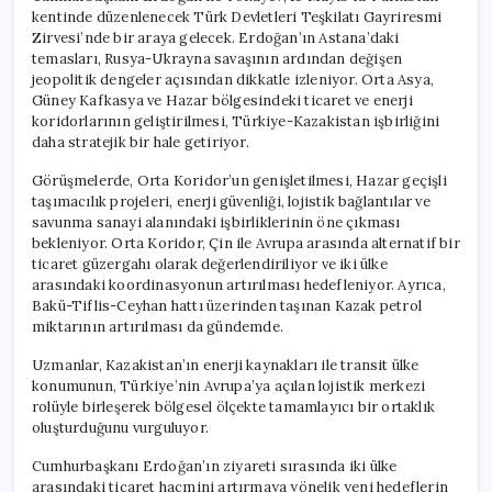
kentinde düzenlenecek Türk Devletleri Teşkilatı Gayriresmi
Zirvesi’nde bir araya gelecek. Erdoğan’ın Astana’daki
temasları, Rusya-Ukrayna savaşının ardından değişen
jeopolitik dengeler açısından dikkatle izleniyor. Orta Asya,
Güney Kafkasya ve Hazar bölgesindeki ticaret ve enerji
koridorlarının geliştirilmesi, Türkiye-Kazakistan işbirliğini
daha stratejik bir hale getiriyor.
Görüşmelerde, Orta Koridor’un genişletilmesi, Hazar geçişli
taşımacılık projeleri, enerji güvenliği, lojistik bağlantılar ve
savunma sanayi alanındaki işbirliklerinin öne çıkması
bekleniyor. Orta Koridor, Çin ile Avrupa arasında alternatif bir
ticaret güzergahı olarak değerlendiriliyor ve iki ülke
arasındaki koordinasyonun artırılması hedefleniyor. Ayrıca,
Bakü-Tiflis-Ceyhan hattı üzerinden taşınan Kazak petrol
miktarının artırılması da gündemde.
Uzmanlar, Kazakistan’ın enerji kaynakları ile transit ülke
konumunun, Türkiye’nin Avrupa’ya açılan lojistik merkezi
rolüyle birleşerek bölgesel ölçekte tamamlayıcı bir ortaklık
oluşturduğunu vurguluyor.
Cumhurbaşkanı Erdoğan’ın ziyareti sırasında iki ülke
arasındaki ticaret hacmini artırmaya yönelik yeni hedeflerin