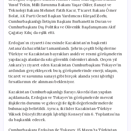
Yusuf Tekin, Milli Savunma Bakanı Yaşar Güler, Sanayi ve
Teknoloji Bakanı Mehmet Fatih Kacır, Ticaret Bakanı Ömer
Bolat, AK Parti Genel Başkan Yardımcısı Kürşad Zorlu,
Cumhurbaşkanlığı İletişim Başkanı Burhanettin Duran ve
Cumhurbaşkanı Dış Politika ve Güvenlik Başdanışmanı Akif
Çağatay Kılıç da eşlik etti.
Erdoğan’ın ziyareti öncesinde Kazakistan’ın başkenti
Astana’da hazırlıklar tamamlandı. Şehrin çeşitli bölgelerine
Türkiye ve Kazakistan bayrakları asıldı ve resmi görüşmelerin
yapılacağı alanlarda sıkı güvenlik önlemleri alındı. Geçen yıl
Ankara’yı ziyaret eden Kazakistan Cumhurbaşkanı Tokayev’in
ardından gerçekleşecek bu iş görüşmelerinde enerji, ulaşım,
ticaret ve savunma sanayi gibi birçok alanda yeni işbirliği
fırsatlarının ele alınması bekleniyor.
Kazakistan Cumhurbaşkanlığı Sarayı Akorda’dan yapılan
açıklamada, Erdoğan ve Tokayev’in görüşmelerde mevcut
ilişkilerin durumu ve geleceği ile ilgili değerlendirmelerde
bulunacağı belirtildi. Ayrıca, iki lider Kazakistan-Türkiye
Yüksek Düzeyli Stratejik İşbirliği Konseyi’nin 6. Toplantısı’na
da başkanlık edecek.
Cumhurbaşkanı Erdoğan ile Tokayev, 15 Mayıs’ta Türkistan