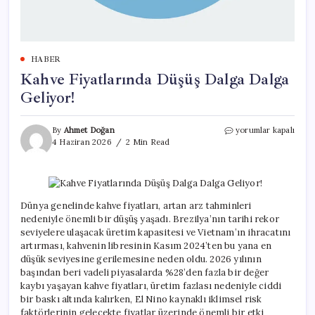
HABER
Kahve Fiyatlarında Düşüş Dalga Dalga
Geliyor!
Kahve
By
Ahmet Doğan
yorumlar kapalı
Fiyatlarında
4 Haziran 2026
2 Min Read
Düşüş
Dalga
Dalga
Geliyor!
için
Dünya genelinde kahve fiyatları, artan arz tahminleri
nedeniyle önemli bir düşüş yaşadı. Brezilya’nın tarihi rekor
seviyelere ulaşacak üretim kapasitesi ve Vietnam’ın ihracatını
artırması, kahvenin libresinin Kasım 2024’ten bu yana en
düşük seviyesine gerilemesine neden oldu. 2026 yılının
başından beri vadeli piyasalarda %28’den fazla bir değer
kaybı yaşayan kahve fiyatları, üretim fazlası nedeniyle ciddi
bir baskı altında kalırken, El Nino kaynaklı iklimsel risk
faktörlerinin gelecekte fiyatlar üzerinde önemli bir etki