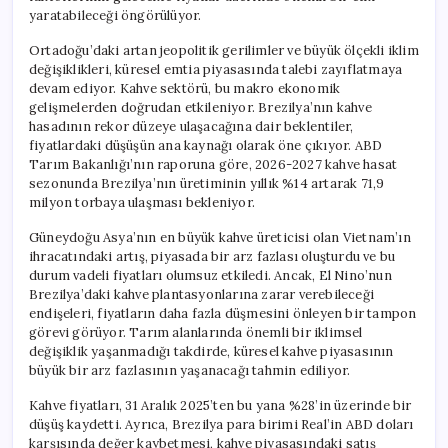
yaratabileceği öngörülüyor.
Ortadoğu’daki artan jeopolitik gerilimler ve büyük ölçekli iklim
değişiklikleri, küresel emtia piyasasında talebi zayıflatmaya
devam ediyor. Kahve sektörü, bu makro ekonomik
gelişmelerden doğrudan etkileniyor. Brezilya’nın kahve
hasadının rekor düzeye ulaşacağına dair beklentiler,
fiyatlardaki düşüşün ana kaynağı olarak öne çıkıyor. ABD
Tarım Bakanlığı’nın raporuna göre, 2026-2027 kahve hasat
sezonunda Brezilya’nın üretiminin yıllık %14 artarak 71,9
milyon torbaya ulaşması bekleniyor.
Güneydoğu Asya’nın en büyük kahve üreticisi olan Vietnam’ın
ihracatındaki artış, piyasada bir arz fazlası oluşturdu ve bu
durum vadeli fiyatları olumsuz etkiledi. Ancak, El Nino’nun
Brezilya’daki kahve plantasyonlarına zarar verebileceği
endişeleri, fiyatların daha fazla düşmesini önleyen bir tampon
görevi görüyor. Tarım alanlarında önemli bir iklimsel
değişiklik yaşanmadığı takdirde, küresel kahve piyasasının
büyük bir arz fazlasının yaşanacağı tahmin ediliyor.
Kahve fiyatları, 31 Aralık 2025’ten bu yana %28’in üzerinde bir
düşüş kaydetti. Ayrıca, Brezilya para birimi Real’in ABD doları
karşısında değer kaybetmesi, kahve piyasasındaki satış