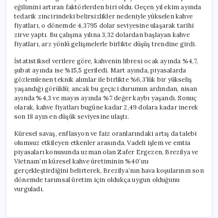
eğilimini artıran faktörlerden biri oldu. Geçen yıl ekim ayında
tedarik zincirindeki belirsizlikler nedeniyle yükselen kahve
fiyatları, o dönemde 4,3795 dolar seviyesine ulaşarak tarihi
zirve yaptı. Bu çalışma yılına 3,32 dolardan başlayan kahve
fiyatları, arz yönlü gelişmelerle birlikte düşüş trendine girdi.
İstatistiksel verilere göre, kahvenin libresi ocak ayında %4,7,
şubat ayında ise %15,5 geriledi. Mart ayında, piyasalarda
gözlemlenen teknik alımlar ile birlikte %6,3’lük bir yükseliş
yaşandığı görüldü; ancak bu geçici durumun ardından, nisan
ayında %4,3 ve mayıs ayında %7 değer kaybı yaşandı. Sonuç
olarak, kahve fiyatları bugüne kadar 2,49 dolara kadar inerek
son 18 ayın en düşük seviyesine ulaştı.
Küresel savaş, enflasyon ve faiz oranlarındaki artış da talebi
olumsuz etkileyen etkenler arasında. Vadeli işlem ve emtia
piyasaları konusunda uzman olan Zafer Ergezen, Brezilya ve
Vietnam’ın küresel kahve üretiminin %40’ını
gerçekleştirdiğini belirterek, Brezilya’nın hava koşularının son
dönemde tarımsal üretim için oldukça uygun olduğunu
vurguladı.