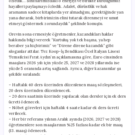
özledik… Sınıflarımızdaki o enerjiyi ve birlikte kurduğumuz
hayalleri paylaşmayı özledik. Adalet, dürüstlük ve hak
aramanın sadece kitaplarda yer almadığını, gerektiğinde yan
yana durarak, birbirimizin elini tutarak direnmeyi ve umut
etmeyi göstermek zorundaydık” şeklinde konuştu.
Grevin sona ermesiyle öğretmenler, kazandıkları haklar
hakkında bilgi vererek “Kurtuluş yok tek başına, ya hep
beraber ya hiçbirimiz” ve “Direne direne kazandık” gibi
sloganlar attılar. Tez Koop-İş Sendikası Özel İtalyan Lisesi
Temsilcisi Fırat Aydın’ın açıklamasına göre, Euro cinsinden
maaşlara 2026 yılı için yüzde 25, 2027 ve 2028 yıllarında ise
yüzde 5 oranında artış sağlandı. Ayrıca, diğer kazanımlar şu
şekilde sıralandı:
– Haftalık 40 ders üzerinden düzenlenen maaş sözleşmeleri,
20 ders üzerinden düzenlenecek.
– 20 ders saatinin üzerinde yapılacak olan dersler için ek ders
ücreti ödenecek.
– Nöbet görevleri için haftalık 4 saate kadar ek ders ücreti
verilecek.
– Her bir referans yılının Aralık ayında (2026, 2027 ve 2028)
öğretmenlere son maaşlarının %25 fazlası kadar ek bir maaş
(13. maaş) ödenecek.