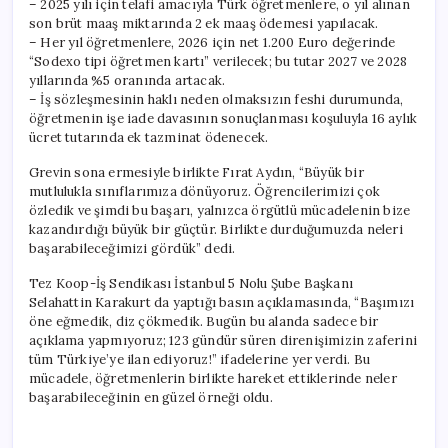
– 2025 yılı için telafi amacıyla Türk öğretmenlere, o yıl alınan
son brüt maaş miktarında 2 ek maaş ödemesi yapılacak.
– Her yıl öğretmenlere, 2026 için net 1.200 Euro değerinde
“Sodexo tipi öğretmen kartı” verilecek; bu tutar 2027 ve 2028
yıllarında %5 oranında artacak.
– İş sözleşmesinin haklı neden olmaksızın feshi durumunda,
öğretmenin işe iade davasının sonuçlanması koşuluyla 16 aylık
ücret tutarında ek tazminat ödenecek.
Grevin sona ermesiyle birlikte Fırat Aydın, “Büyük bir
mutlulukla sınıflarımıza dönüyoruz. Öğrencilerimizi çok
özledik ve şimdi bu başarı, yalnızca örgütlü mücadelenin bize
kazandırdığı büyük bir güçtür. Birlikte durduğumuzda neleri
başarabileceğimizi gördük” dedi.
Tez Koop-İş Sendikası İstanbul 5 Nolu Şube Başkanı
Selahattin Karakurt da yaptığı basın açıklamasında, “Başımızı
öne eğmedik, diz çökmedik. Bugün bu alanda sadece bir
açıklama yapmıyoruz; 123 gündür süren direnişimizin zaferini
tüm Türkiye’ye ilan ediyoruz!” ifadelerine yer verdi. Bu
mücadele, öğretmenlerin birlikte hareket ettiklerinde neler
başarabileceğinin en güzel örneği oldu.