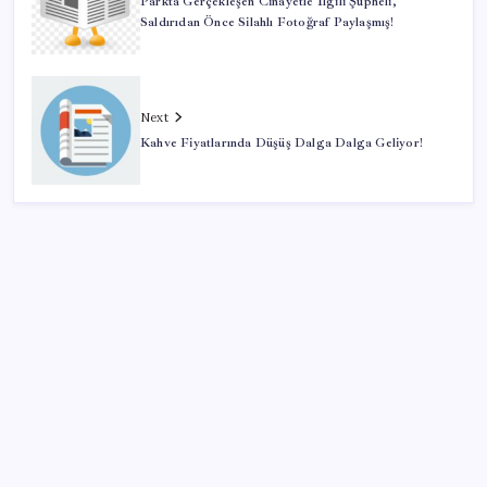
Parkta Gerçekleşen Cinayetle İlgili Şüpheli,
Saldırıdan Önce Silahlı Fotoğraf Paylaşmış!
Next
Kahve Fiyatlarında Düşüş Dalga Dalga Geliyor!
SON YAZILAR
Tüm dünyaya ‘tatil daveti’