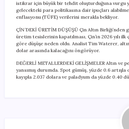
istikrar için büyük bir tehdit oluşturduğuna vurgu y
gelecekteki para politikasına dair ipuçları alabilme
enflasyonu (TÜFE) verilerini merakla bekliyor.
ÇİN’DEKİ ÜRETİM DÜŞÜŞÜ Çin Altın Birliği’nden gel
üretim tesislerinin kapatılması, Çin’in 2026 yılı i
göre düşüşe neden oldu. Analist Tim Waterer, altın
dolar arasında kalacağını öngörüyor.
DEĞERLİ METALLERDEKİ GELİŞMELER Altın ve petrol
yansımış durumda. Spot gümüş, yüzde 0.6 artışla o
kayıpla 2.037 dolara ve paladyum da yüzde 0.40 düş