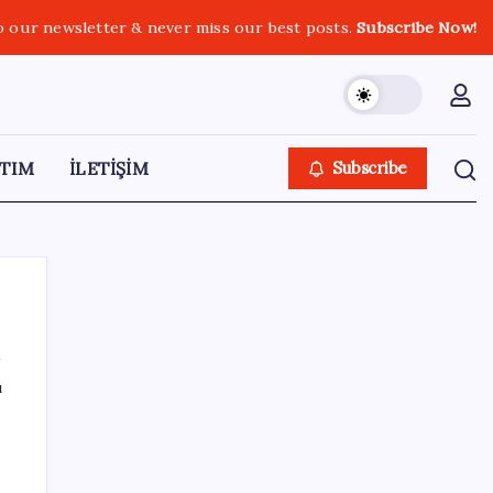
o our newsletter & never miss our best posts.
Subscribe Now!
TIM
İLETİŞİM
Subscribe
ı
SON YAZILAR
SGK’dan prim eksiği olanlara kritik uyarı: Bu
imkânlarla emeklilik öne çekiliyor