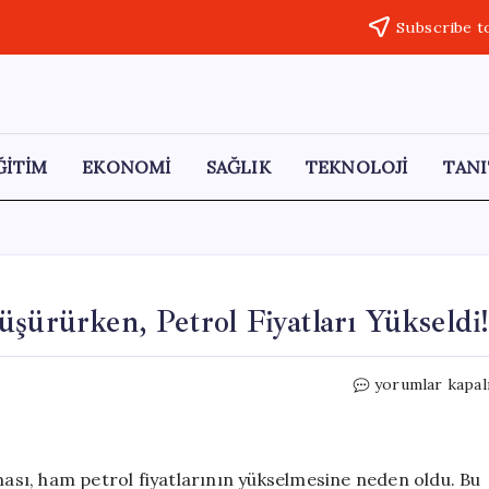
Subscribe t
ĞİTİM
EKONOMİ
SAĞLIK
TEKNOLOJİ
TANI
şürürken, Petrol Fiyatları Yükseldi!
Trump’ın
yorumlar kapal
Açıklamaları
Altını
Düşürürken,
Petrol
nması, ham petrol fiyatlarının yükselmesine neden oldu. Bu