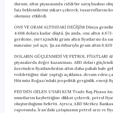
durum, altın piyasasında ciddi bir satış baskısı olu
faiz beklentilerini yukarı çekerek, tasarruflarını k
olumsuz etkiledi.
ONS VE GRAM ALTINDAKİ DEĞİŞİM Dünya genelinde 
4.668 dolara kadar düştü. Şu anda, ons altın 4.67
gerileme, yurt içindeki gram altın fiyatlarını da sa
inmesine yol açtı. Şu an itibarıyla gram altın 6.820
DOLARIN GÜÇLENMESİ VE PETROL FİYATLARI Altında
piyasalarda değer kazanması. ABD doları güçlendikç
üzerinden fiyatlandırılan altın daha pahalı hale ge
reddettiğine dair yaptığı açıklama, devam eden çat
Hürmüz Boğazı’ndaki jeopolitik gerginlik, enerji fi
FED’DEN GELEN UYARI KCM Trade Baş Piyasa Analist
umutlarını kaybettiğine dikkat çekerek, petrol fiya
oluşturduğunu belirtti. Ayrıca, ABD Merkez Bankas
raporunda, İran’daki çatışmanın petrol arzı ve fiya