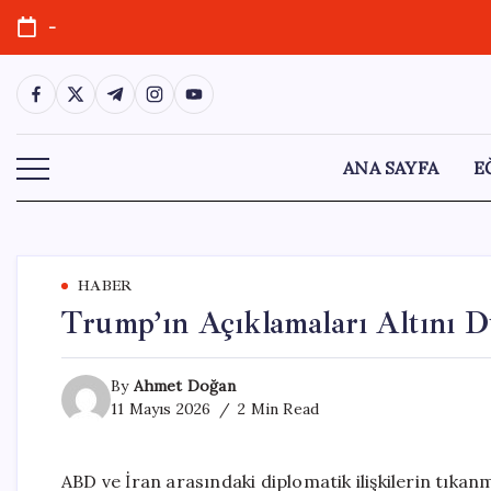
Skip
-
to
content
https://www.facebook.com/
https://twitter.com/
https://t.me/
https://www.instagram.com/
https://youtube.com/
ANA SAYFA
E
HABER
Trump’ın Açıklamaları Altını Dü
By
Ahmet Doğan
11 Mayıs 2026
2 Min Read
ABD ve İran arasındaki diplomatik ilişkilerin tıka