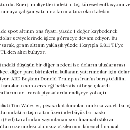
Fiyatları
şturdu. Enerji maliyetlerindeki artış, küresel enflasyonu v
Yükseldi!
orumaya çalışan yatırımcıların altına olan talebini
için
spot altının ons fiyatı, yüzde 1 değer kaybederek
3 dolar seviyelerinde işlem görmeye devam ediyor. Bu
rsarak, gram altının yaklaşık yüzde 1 kayıpla 6.811 TL’ye
 TL’den alıcı buluyor.
ki düşüşün bir diğer nedeni ise doların uluslararası
e, diğer para birimlerini kullanan yatırımcılar için dolar
liyor. ABD Başkanı Donald Trump’ın İran’ın barış teklifini
ışmaların sona ereceği beklentisini boşa çıkardı.
yatlarını artırarak piyasalarda endişeye yol açtı.
i Tim Waterer, piyasa katılımcılarının kısa vadeli barı
tlarındaki artışın altın üzerinde büyük bir baskı
ı (Fed) tarafından yayımlanan son finansal istikrar
tları üzerindeki olumsuz etkilerinin, küresel finansal